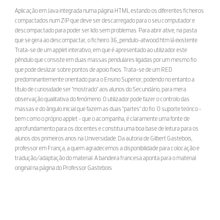
Aplicação em Java integrada numa página HTML estando os diferentes ficheiros
compactados num ZIP que deve ser descarregado para o seu computador e
descompactado para poder ser lido sem problemas. Para abrir ative, na pasta
que se gera ao descompactar, o ficheiro 36_pendulo-atwood.htm lá existente.
Trata-se de um applet interativo, em que é apresentado ao utilizador este
pêndulo que consiste em duas massas pendulares ligadas por um mesmo fio
que pode deslizar sobre pontos de apoio fixos. Trata-se de um RED
predominantemente orientado para o Ensino Superior, podendo no entanto a
título de curiosidade ser “mostrado” aos alunos do Secundário, para mera
observação qualitativa do fenómeno. O utilizador pode fazer o controlo das
massas e do ângulo inicial que fazem as duas "partes" do fio. O suporte teórico -
bem como o próprio applet - que o acompanha, é claramente uma fonte de
aprofundamento para os docentes e constitui uma boa base de leitura para os
alunos dos primeiros anos na Universidade. Da autoria de Gilbert Gastebois,
professor em França, a quem agradecemos a disponibilidade para colocação e
tradução/adaptação do material. A bandeira francesa aponta para o material
original na página do Professor Gastebois.