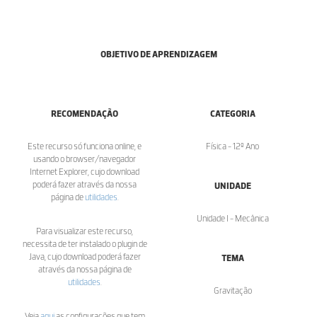
OBJETIVO DE APRENDIZAGEM
RECOMENDAÇÃO
CATEGORIA
Este recurso só funciona online, e
Física - 12º Ano
usando o browser/navegador
Internet Explorer, cujo download
poderá fazer através da nossa
UNIDADE
página de
utilidades
.
Unidade I - Mecânica
Para visualizar este recurso,
necessita de ter instalado o plugin de
Java, cujo download poderá fazer
TEMA
através da nossa página de
utilidades
.
Gravitação
Veja
aqui
as configurações que tem