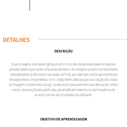
DETALHES
DESCRIÇÃO
Duas imagens animadas (gif) ilustram o conceito de periodicidade temporal e
periodicidade espacial de uma onda periódica. As imagens podem ser facilmente
utilizada pelos professores nas aulas de FQA, por exemplo, numa apresentação
de diapositivos. Disponibiliza-se o código fonte utilizado para a criação das todas
as imagens constituintes do gif, sendo assim possível efectuar alterações, entre
outras, da posição das partículas, da amplitude máxima, ou da frequência de
acordo com as necessidades do utilizador.
OBJETIVO DE APRENDIZAGEM