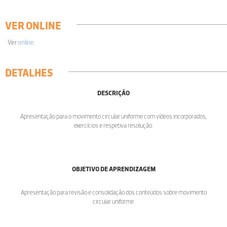
VER ONLINE
Ver
online
.
DETALHES
DESCRIÇÃO
Apresentação para o movimento circular uniforme com vídeos incorporados,
exercícios e respetiva resolução.
OBJETIVO DE APRENDIZAGEM
Apresentação para revisão e consolidação dos conteúdos sobre movimento
circular uniforme.