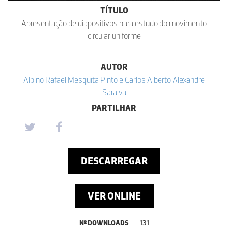
TÍTULO
Apresentação de diapositivos para estudo do movimento
circular uniforme
AUTOR
Albino Rafael Mesquita Pinto e Carlos Alberto Alexandre
Saraiva
PARTILHAR
DESCARREGAR
VER ONLINE
Nº DOWNLOADS
131