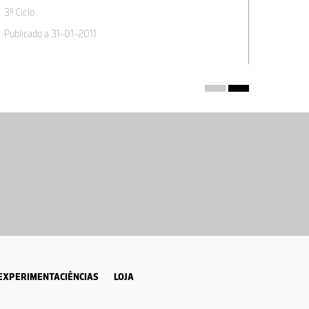
3º Ciclo
3º Ciclo
Publicado a 31-01-2011
Publicad
EXPERIMENTACIÊNCIAS
LOJA