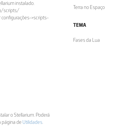
larium instalado.
Terra no Espaço
m/scripts/
nar configurações->scripts-
TEMA
Fases da Lua
stalar o Stellarium. Poderá
sa página de
Utilidades
.