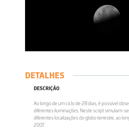
DETALHES
DESCRIÇÃO
Ao longo de um ciclo de 28 dias, é possível obs
diferentes iluminações. Neste script simulam-s
diferentes localizações do globo terrestre, ao l
2007.