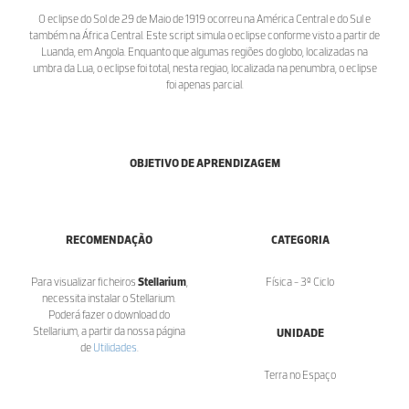
O eclipse do Sol de 29 de Maio de 1919 ocorreu na América Central e do Sul e
também na África Central. Este script simula o eclipse conforme visto a partir de
Luanda, em Angola. Enquanto que algumas regiões do globo, localizadas na
umbra da Lua, o eclipse foi total, nesta regiao, localizada na penumbra, o eclipse
foi apenas parcial.
OBJETIVO DE APRENDIZAGEM
RECOMENDAÇÃO
CATEGORIA
Para visualizar ficheiros
Stellarium
,
Física - 3º Ciclo
necessita instalar o Stellarium.
Poderá fazer o download do
Stellarium, a partir da nossa página
UNIDADE
de
Utilidades
.
Terra no Espaço