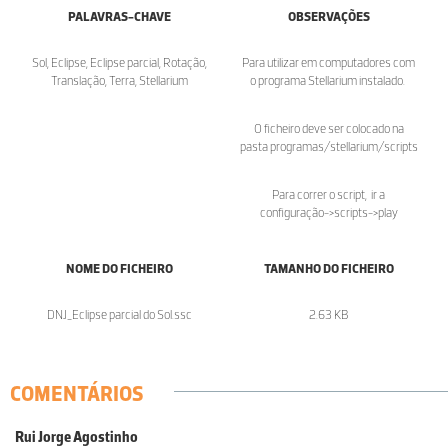
PALAVRAS-CHAVE
OBSERVAÇÕES
Sol, Eclipse, Eclipse parcial, Rotação,
Para utilizar em computadores com
Translação, Terra, Stellarium
o programa Stellarium instalado.
O ficheiro deve ser colocado na
pasta programas/stellarium/scripts
Para correr o script, ir a
configuração->scripts->play
NOME DO FICHEIRO
TAMANHO DO FICHEIRO
DNJ_Eclipse parcial do Sol.ssc
2.63 KB
COMENTÁRIOS
Rui Jorge Agostinho