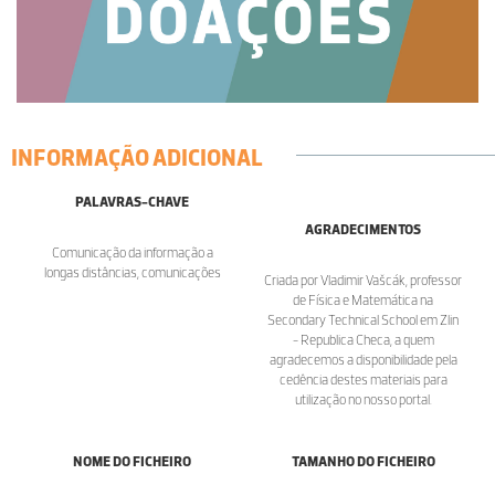
INFORMAÇÃO ADICIONAL
PALAVRAS-CHAVE
AGRADECIMENTOS
Comunicação da informação a
longas distâncias, comunicações
Criada por Vladimir Vašcák, professor
de Física e Matemática na
Secondary Technical School em Zlin
- Republica Checa, a quem
agradecemos a disponibilidade pela
cedência destes materiais para
utilização no nosso portal.
NOME DO FICHEIRO
TAMANHO DO FICHEIRO