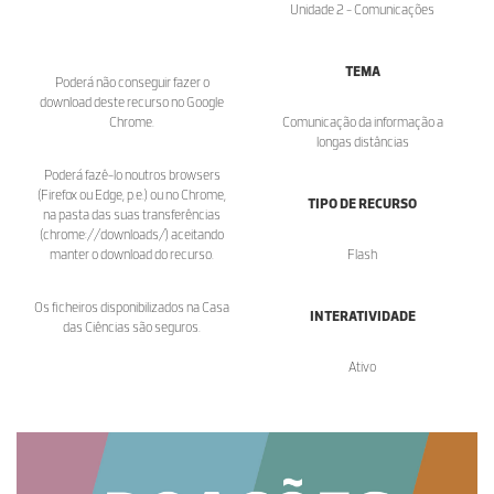
Unidade 2 - Comunicações
TEMA
Poderá não conseguir fazer o
download deste recurso no Google
Chrome.
Comunicação da informação a
longas distâncias
Poderá fazê-lo noutros browsers
(Firefox ou Edge, p.e.) ou no Chrome,
TIPO DE RECURSO
na pasta das suas transferências
(chrome://downloads/) aceitando
manter o download do recurso.
Flash
Os ficheiros disponibilizados na Casa
INTERATIVIDADE
das Ciências são seguros.
Ativo