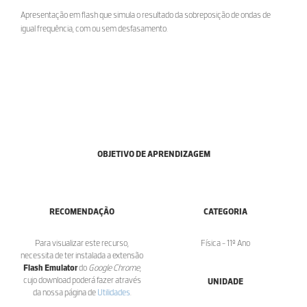
Apresentação em flash que simula o resultado da sobreposição de ondas de
igual frequência, com ou sem desfasamento.
OBJETIVO DE APRENDIZAGEM
RECOMENDAÇÃO
CATEGORIA
Para visualizar este recurso,
Física - 11º Ano
necessita de ter instalada a extensão
Flash Emulator
do
Google Chrome
,
cujo download poderá fazer através
UNIDADE
da nossa página de
Utilidades
.