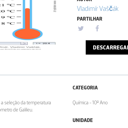
Vladimír Vaščák
PARTILHAR
DESCARREGA
CATEGORIA
 a seleção da temperatura
Química - 10º Ano
etro de Galileu.
UNIDADE