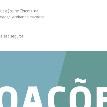
, p.e.) ou no Chrome, na
loads/) aceitando manter o
as são seguros.