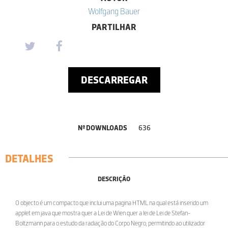
Wolfgang Bauer
PARTILHAR
DESCARREGAR
Nº DOWNLOADS
636
DETALHES
DESCRIÇÃO
O objecto é um compacto que inclui uma pagina HTML na qual está inserido um
applet em java que mostra quer a Lei de Wien quer a lei de Lei de Stefan-
Boltzmann para o estudo da radiação do Corpo Negro, permitindo ao utilizador