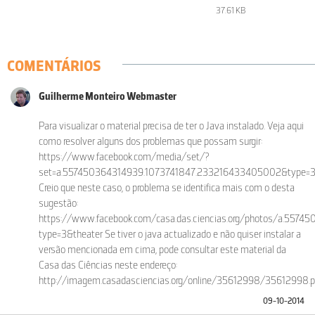
37.61 KB
COMENTÁRIOS
Guilherme Monteiro Webmaster
Para visualizar o material precisa de ter o Java instalado. Veja aqui
como resolver alguns dos problemas que possam surgir:
https://www.facebook.com/media/set/?
set=a.557450364314939.1073741847.233216433405002&type=
Creio que neste caso, o problema se identifica mais com o desta
sugestão:
https://www.facebook.com/casa.das.ciencias.org/photos/a.5
type=3&theater Se tiver o java actualizado e não quiser instalar a
versão mencionada em cima, pode consultar este material da
Casa das Ciências neste endereço:
http://imagem.casadasciencias.org/online/35612998/35612998.
09-10-2014