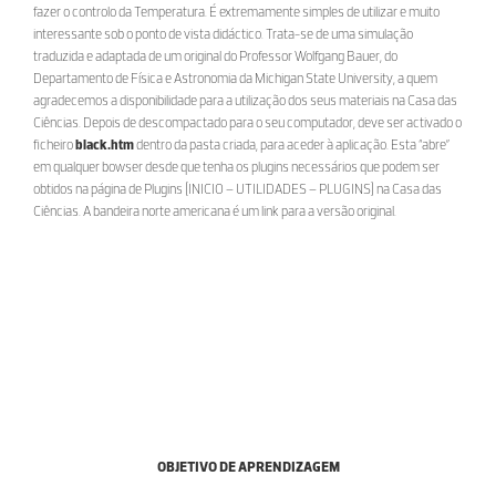
fazer o controlo da Temperatura. É extremamente simples de utilizar e muito
interessante sob o ponto de vista didáctico. Trata-se de uma simulação
traduzida e adaptada de um original do Professor Wolfgang Bauer, do
Departamento de Física e Astronomia da Michigan State University, a quem
agradecemos a disponibilidade para a utilização dos seus materiais na Casa das
Ciências. Depois de descompactado para o seu computador, deve ser activado o
ficheiro
black.htm
dentro da pasta criada, para aceder à aplicação. Esta “abre”
em qualquer bowser desde que tenha os plugins necessários que podem ser
obtidos na página de Plugins [INICIO – UTILIDADES – PLUGINS] na Casa das
Ciências. A bandeira norte americana é um link para a versão original.
OBJETIVO DE APRENDIZAGEM