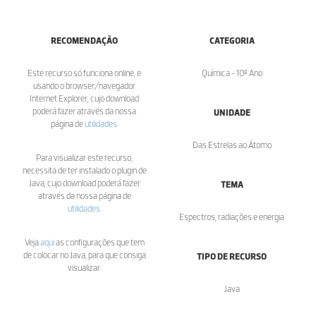
RECOMENDAÇÃO
CATEGORIA
Este recurso só funciona online, e
Química - 10º Ano
usando o browser/navegador
Internet Explorer, cujo download
poderá fazer através da nossa
UNIDADE
página de
utilidades
.
Das Estrelas ao Átomo
Para visualizar este recurso,
necessita de ter instalado o plugin de
Java, cujo download poderá fazer
TEMA
através da nossa página de
utilidades
.
Espectros, radiações e energia
Veja
aqui
as configurações que tem
de colocar no Java, para que consiga
TIPO DE RECURSO
visualizar.
Java