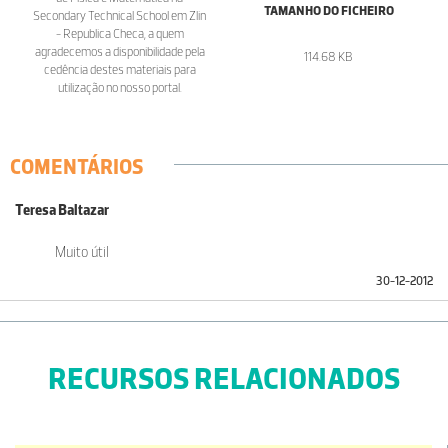
TAMANHO DO FICHEIRO
Secondary Technical School em Zlin
- Republica Checa, a quem
agradecemos a disponibilidade pela
114.68 KB
cedência destes materiais para
utilização no nosso portal.
COMENTÁRIOS
Teresa Baltazar
Muito útil
30-12-2012
RECURSOS RELACIONADOS