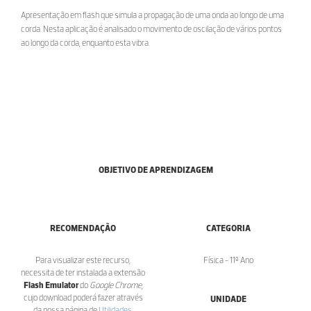
Apresentação em flash que simula a propagação de uma onda ao longo de uma
corda. Nesta aplicação é analisado o movimento de oscilação de vários pontos
ao longo da corda, enquanto esta vibra.
OBJETIVO DE APRENDIZAGEM
RECOMENDAÇÃO
CATEGORIA
Para visualizar este recurso,
Física - 11º Ano
necessita de ter instalada a extensão
Flash Emulator
do
Google Chrome
,
cujo download poderá fazer através
UNIDADE
da nossa página de
Utilidades
.