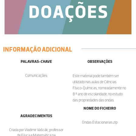
INFORMAÇÃO ADICIONAL
PALAVRAS-CHAVE
OBSERVAÇÕES
Comunicações
Este material pode também ser
utilizado nas aulas de Ciências
Físico-Químicas, nomeadamente no
8.º ano de escolaridade, no estudo
das propriedades das ondas.
NOME DO FICHEIRO
AGRADECIMENTOS
Ondas Estacionarias.zip
Criada por Vladimir Vašcák, professor
de Física e Matemática na