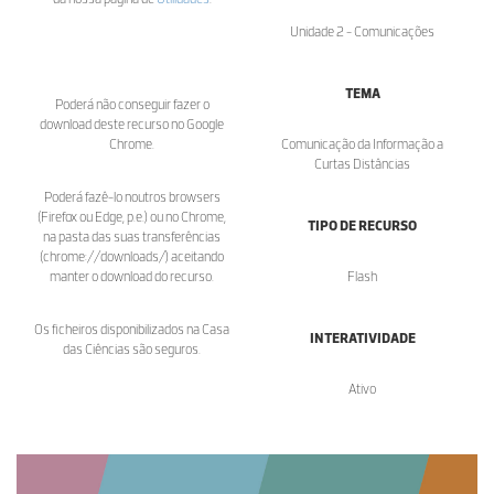
Unidade 2 - Comunicações
TEMA
Poderá não conseguir fazer o
download deste recurso no Google
Chrome.
Comunicação da Informação a
Curtas Distâncias
Poderá fazê-lo noutros browsers
(Firefox ou Edge, p.e.) ou no Chrome,
TIPO DE RECURSO
na pasta das suas transferências
(chrome://downloads/) aceitando
manter o download do recurso.
Flash
Os ficheiros disponibilizados na Casa
INTERATIVIDADE
das Ciências são seguros.
Ativo