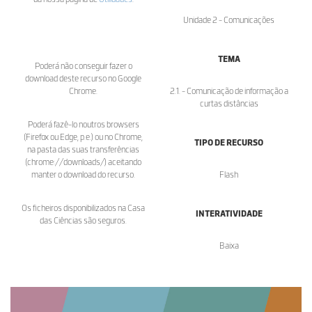
Unidade 2 - Comunicações
TEMA
Poderá não conseguir fazer o
download deste recurso no Google
Chrome.
2.1. - Comunicação de informação a
curtas distâncias
Poderá fazê-lo noutros browsers
(Firefox ou Edge, p.e.) ou no Chrome,
TIPO DE RECURSO
na pasta das suas transferências
(chrome://downloads/) aceitando
manter o download do recurso.
Flash
Os ficheiros disponibilizados na Casa
INTERATIVIDADE
das Ciências são seguros.
Baixa