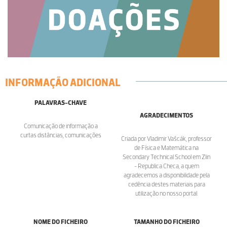
INFORMAÇÃO ADICIONAL
PALAVRAS-CHAVE
AGRADECIMENTOS
Comunicação de informação a
curtas distâncias, comunicações
Criada por Vladimir Vašcák, professor
de Física e Matemática na
Secondary Technical School em Zlin
- Republica Checa, a quem
agradecemos a disponibilidade pela
cedência destes materiais para
utilização no nosso portal.
NOME DO FICHEIRO
TAMANHO DO FICHEIRO