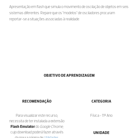
Apresentação em flash que simula o movimento de oscilação de objetos em seis
sistemas diferentes. Repare que os "modelos" de osciladores procuram
reportar-se a situações associadas à realidade.
OBJETIVO DE APRENDIZAGEM
RECOMENDAÇÃO
CATEGORIA
Para visualizar este recurso,
Física - 11º Ano
necessita de ter instalada a extensão
Flash Emulator
do
Google Chrome
,
cujo download poderá fazer através
UNIDADE
da nossa página de
Utilidades
.