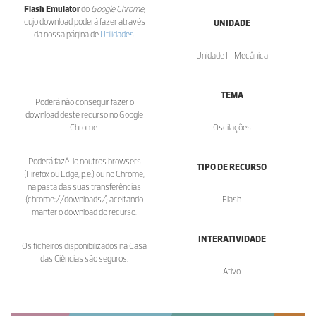
Flash Emulator
do
Google Chrome
,
cujo download poderá fazer através
UNIDADE
da nossa página de
Utilidades
.
Unidade I - Mecânica
TEMA
Poderá não conseguir fazer o
download deste recurso no Google
Chrome.
Oscilações
Poderá fazê-lo noutros browsers
TIPO DE RECURSO
(Firefox ou Edge, p.e.) ou no Chrome,
na pasta das suas transferências
(chrome://downloads/) aceitando
Flash
manter o download do recurso.
INTERATIVIDADE
Os ficheiros disponibilizados na Casa
das Ciências são seguros.
Ativo