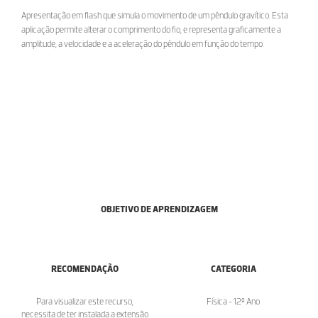
Apresentação em flash que simula o movimento de um pêndulo gravítico. Esta
aplicação permite alterar o comprimento do fio, e representa graficamente a
amplitude, a velocidade e a aceleração do pêndulo em função do tempo.
OBJETIVO DE APRENDIZAGEM
RECOMENDAÇÃO
CATEGORIA
Para visualizar este recurso,
Física - 12º Ano
necessita de ter instalada a extensão