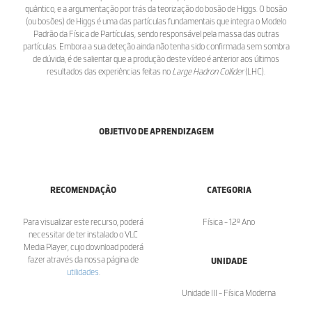
quântico, e a argumentação por trás da teorização do bosão de Higgs. O bosão
(ou bosões) de Higgs é uma das partículas fundamentais que integra o Modelo
Padrão da Física de Partículas, sendo responsável pela massa das outras
partículas. Embora a sua deteção ainda não tenha sido confirmada sem sombra
de dúvida, é de salientar que a produção deste vídeo é anterior aos últimos
resultados das experiências feitas no
Large Hadron Collider
(LHC).
OBJETIVO DE APRENDIZAGEM
RECOMENDAÇÃO
CATEGORIA
Para visualizar este recurso, poderá
Física - 12º Ano
necessitar de ter instalado o VLC
Media Player, cujo download poderá
fazer através da nossa página de
UNIDADE
utilidades
.
Unidade III - Física Moderna