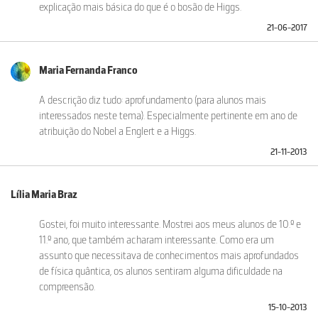
explicação mais básica do que é o bosão de Higgs.
21-06-2017
Maria Fernanda Franco
A descrição diz tudo: aprofundamento (para alunos mais
interessados neste tema). Especialmente pertinente em ano de
atribuição do Nobel a Englert e a Higgs.
21-11-2013
Lília Maria Braz
Gostei, foi muito interessante. Mostrei aos meus alunos de 10.º e
11.º ano, que também acharam interessante. Como era um
assunto que necessitava de conhecimentos mais aprofundados
de física quântica, os alunos sentiram alguma dificuldade na
compreensão.
15-10-2013