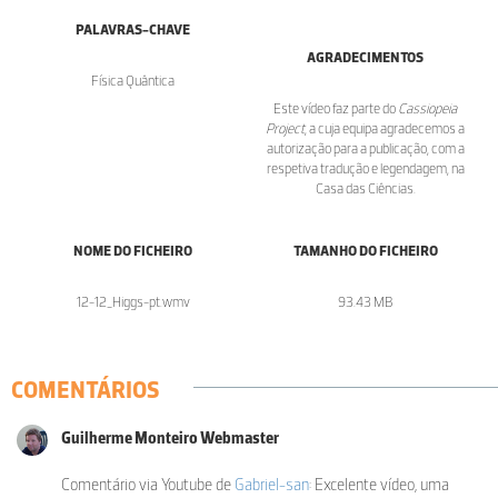
PALAVRAS-CHAVE
AGRADECIMENTOS
Física Quântica
Este vídeo faz parte do
Cassiopeia
Project
, a cuja equipa agradecemos a
autorização para a publicação, com a
respetiva tradução e legendagem, na
Casa das Ciências.
NOME DO FICHEIRO
TAMANHO DO FICHEIRO
12-12_Higgs-pt.wmv
93.43 MB
COMENTÁRIOS
Guilherme Monteiro Webmaster
Comentário via Youtube de
Gabriel-san
: Excelente vídeo, uma