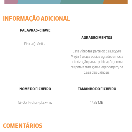
INFORMAÇÃO ADICIONAL
PALAVRAS-CHAVE
AGRADECIMENTOS
Física Quântica
Este vídeo faz parte do
Cassiopeia
Project
, a cuja equipa agradecemos a
autorização para a publicação, com a
respetiva tradução e legendagem, na
Casa das Ciências.
NOME DO FICHEIRO
TAMANHO DO FICHEIRO
12-05_Proton-pt2.wmv
17.37 MB
COMENTÁRIOS