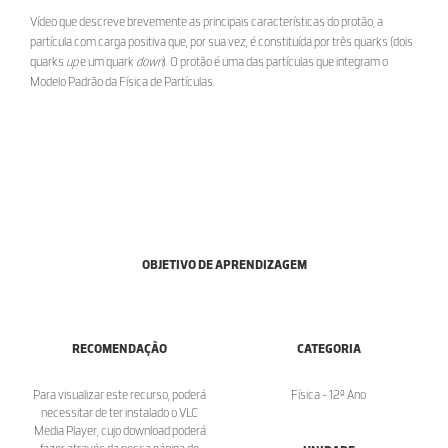
Vídeo que descreve brevemente as principais características do protão, a
partícula com carga positiva que, por sua vez, é constituída por três quarks (dois
quarks
up
e um quark
down
). O protão é uma das partículas que integram o
Modelo Padrão da Física de Partículas.
OBJETIVO DE APRENDIZAGEM
RECOMENDAÇÃO
CATEGORIA
Para visualizar este recurso, poderá
Física - 12º Ano
necessitar de ter instalado o VLC
Media Player, cujo download poderá