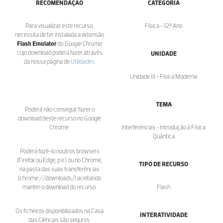
RECOMENDAÇÃO
CATEGORIA
Para visualizar este recurso,
Física - 12º Ano
necessita de ter instalada a extensão
Flash Emulator
do
Google Chrome
,
cujo download poderá fazer através
UNIDADE
da nossa página de
Utilidades
.
Unidade III - Física Moderna
TEMA
Poderá não conseguir fazer o
download deste recurso no Google
Chrome.
Interferências - Introdução à Física
Quântica
Poderá fazê-lo noutros browsers
(Firefox ou Edge, p.e.) ou no Chrome,
TIPO DE RECURSO
na pasta das suas transferências
(chrome://downloads/) aceitando
manter o download do recurso.
Flash
Os ficheiros disponibilizados na Casa
INTERATIVIDADE
das Ciências são seguros.