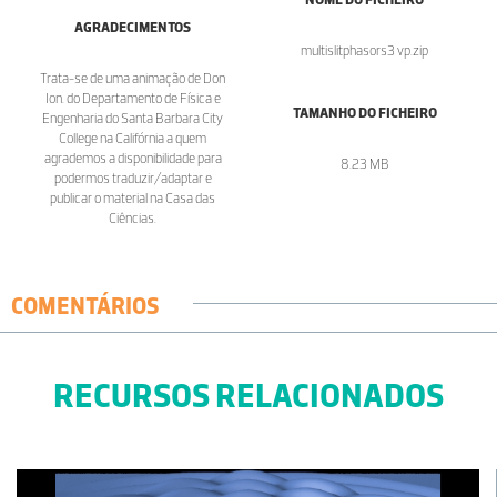
AGRADECIMENTOS
multislitphasors3 vp.zip
Trata-se de uma animação de Don
Ion. do Departamento de Física e
TAMANHO DO FICHEIRO
Engenharia do Santa Barbara City
College na Califórnia a quem
agrademos a disponibilidade para
8.23 MB
podermos traduzir/adaptar e
publicar o material na Casa das
Ciências.
COMENTÁRIOS
RECURSOS RELACIONADOS