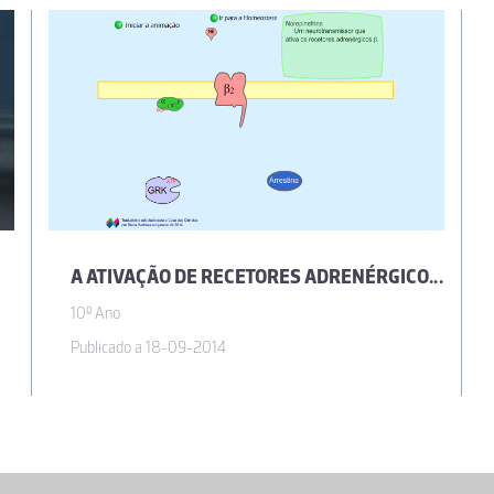
A ATIVAÇÃO DE RECETORES ADRENÉRGICOS E O EQUILÍBRIO HOMEOSTÁTICO NAS MEMBRANAS PÓS-SINÁPTICAS
10º Ano
Publicado a 18-09-2014