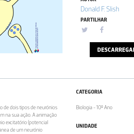
Donald F. Slish
PARTILHAR
DESCARREGA
CATEGORIA
 de dois tipos de neurónios
Biologia - 10º Ano
a tem na sua ação. A animação
io excitatório (potencial
UNIDADE
ltânea de um neurónio