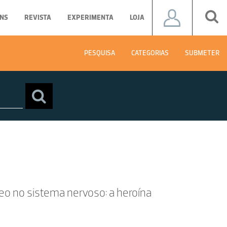
NS
REVISTA
EXPERIMENTA
LOJA
PESQUISA
CATEGORIAS
SUBMETER
eo no sistema nervoso: a heroína