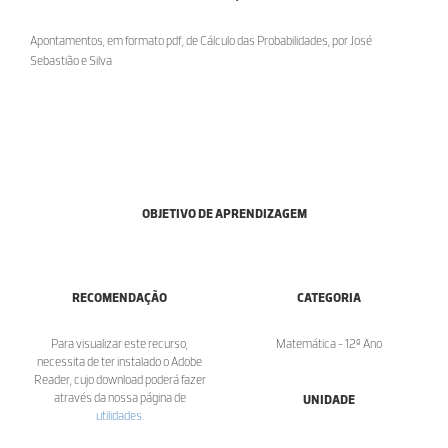
Apontamentos, em formato pdf, de Cálculo das Probabilidades, por José
Sebastião e Silva
OBJETIVO DE APRENDIZAGEM
RECOMENDAÇÃO
CATEGORIA
Para visualizar este recurso,
Matemática - 12º Ano
necessita de ter instalado o Adobe
Reader, cujo download poderá fazer
através da nossa página de
UNIDADE
utilidades
.