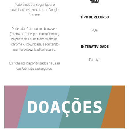
TEMA
Poderá não conseguir fazer o
download deste recurso no Google
Chrome.
TIPO DE RECURSO
Poderá fazê-lo noutros browsers
PDF
(Firefox ou Edge, p.e.) ou no Chrome,
na pasta das suas transferências
(chrome://downloads/) aceitando
INTERATIVIDADE
manter o download do recurso.
Passivo
Os ficheiros disponibilizados na Casa
das Ciências são seguros.