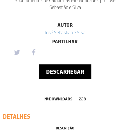
Apontamentos de Cálculo das Probabilidades, por José
Sebastião e Silva
AUTOR
José Sebastião e Silva
PARTILHAR
DESCARREGAR
Nº DOWNLOADS
228
DETALHES
DESCRIÇÃO