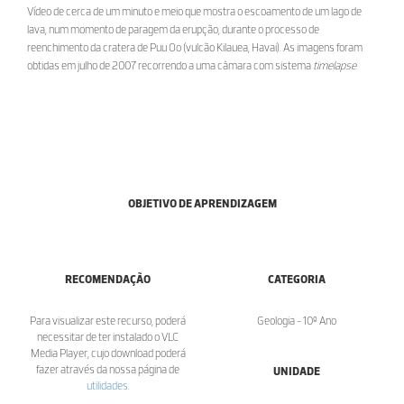
Vídeo de cerca de um minuto e meio que mostra o escoamento de um lago de
lava, num momento de paragem da erupção, durante o processo de
reenchimento da cratera de Puu Oo (vulcão Kilauea, Havai). As imagens foram
obtidas em julho de 2007 recorrendo a uma câmara com sistema
timelapse
.
OBJETIVO DE APRENDIZAGEM
RECOMENDAÇÃO
CATEGORIA
Para visualizar este recurso, poderá
Geologia - 10º Ano
necessitar de ter instalado o VLC
Media Player, cujo download poderá
fazer através da nossa página de
UNIDADE
utilidades
.