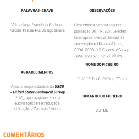
PALAVRAS-CHAVE
OBSERVAÇÕES
Vulcanologia, Sismologia, Geologia,
Filme obtido a partir da seguinte
Vulcões, Kilauea, Puu Oo, lago de lava
publicação: Orr, T.R., 2011, Selected
time-lapse movies of the east rift
zone eruption of Kilauea Volcano,
2004–2008:
U.S. Geological Survey
Data Series 621
, 15 p., 26 vídeos.
NOME DO FICHEIRO
AGRADECIMENTOS
12-42-19_PuuOoRefilling-PT.mp4
Vídeo da responsabilidade da
USGS
– United States Geological Survey
TAMANHO DO FICHEIRO
(EUA), a quem agradecemos a
autorização para a tradução e
publicação na Casa das Ciências.
8.81 MB
COMENTÁRIOS