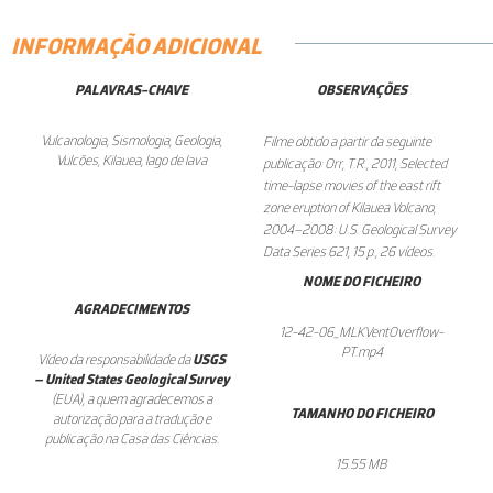
INFORMAÇÃO ADICIONAL
PALAVRAS-CHAVE
OBSERVAÇÕES
Vulcanologia, Sismologia, Geologia,
Filme obtido a partir da seguinte
Vulcões, Kilauea, lago de lava
publicação: Orr, T.R., 2011, Selected
time-lapse movies of the east rift
zone eruption of Kilauea Volcano,
2004–2008:
U.S. Geological Survey
Data Series 621
, 15 p., 26 vídeos.
NOME DO FICHEIRO
AGRADECIMENTOS
12-42-06_MLKVentOverflow-
PT.mp4
Vídeo da responsabilidade da
USGS
– United States Geological Survey
(EUA), a quem agradecemos a
TAMANHO DO FICHEIRO
autorização para a tradução e
publicação na Casa das Ciências.
15.55 MB