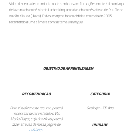
Vídeo de cerca de um minuto onde se observam flutuações no nível de um lago
de lava na chaminé Martin Luther King, uma das chaminés ativas de Puu Oo no
vulcão Kilauea (Havai). Estas imagens foram obtidas em maio de 2005
recorrendo a uma câmara com sistema
timelapse
.
OBJETIVO DE APRENDIZAGEM
RECOMENDAÇÃO
CATEGORIA
Para visualizar este recurso, poderá
Geologia - 10º Ano
necessitar de ter instalado o VLC
Media Player, cujo download poderá
fazer através da nossa página de
UNIDADE
utilidades
.