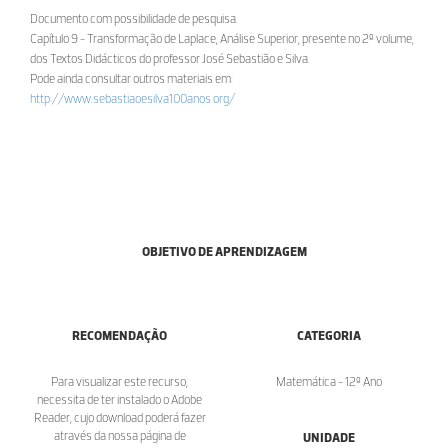
Documento com possibilidade de pesquisa.
Capítulo 9 - Transformação de Laplace, Análise Superior, presente no 2º volume,
dos Textos Didácticos do professor José Sebastião e Silva.
Pode ainda consultar outros materiais em:
http://www.sebastiaoesilva100anos.org/
OBJETIVO DE APRENDIZAGEM
RECOMENDAÇÃO
CATEGORIA
Para visualizar este recurso,
Matemática - 12º Ano
necessita de ter instalado o Adobe
Reader, cujo download poderá fazer
através da nossa página de
UNIDADE