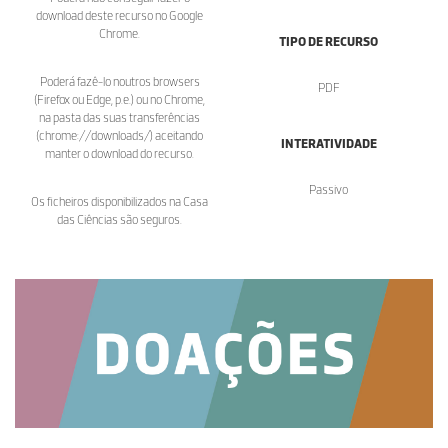
download deste recurso no Google
Chrome.
TIPO DE RECURSO
Poderá fazê-lo noutros browsers
PDF
(Firefox ou Edge, p.e.) ou no Chrome,
na pasta das suas transferências
(chrome://downloads/) aceitando
INTERATIVIDADE
manter o download do recurso.
Passivo
Os ficheiros disponibilizados na Casa
das Ciências são seguros.