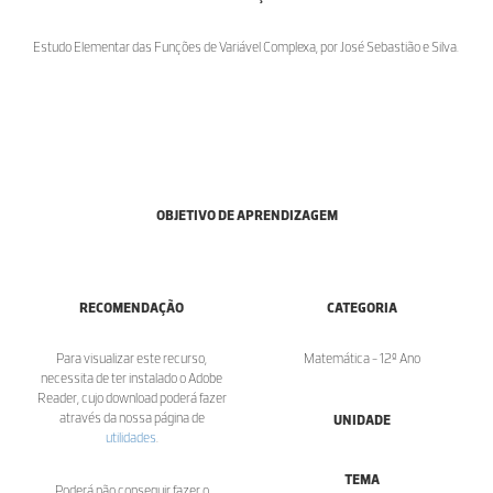
Estudo Elementar das Funções de Variável Complexa, por José Sebastião e Silva.
OBJETIVO DE APRENDIZAGEM
RECOMENDAÇÃO
CATEGORIA
Para visualizar este recurso,
Matemática - 12º Ano
necessita de ter instalado o Adobe
Reader, cujo download poderá fazer
através da nossa página de
UNIDADE
utilidades
.
TEMA
Poderá não conseguir fazer o