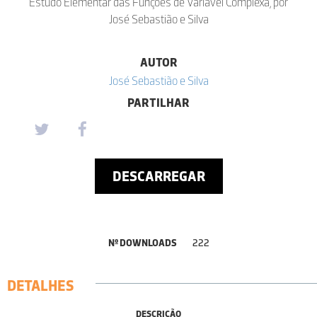
Estudo Elementar das Funções de Variável Complexa, por
José Sebastião e Silva
AUTOR
José Sebastião e Silva
PARTILHAR
DESCARREGAR
Nº DOWNLOADS
222
DETALHES
DESCRIÇÃO