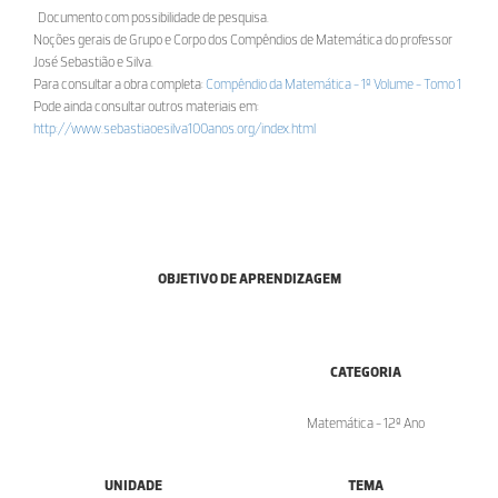
Documento com possibilidade de pesquisa.
Noções gerais de Grupo e Corpo dos Compêndios de Matemática do professor
José Sebastião e Silva.
Para consultar a obra completa:
Compêndio da Matemática - 1º Volume - Tomo 1
Pode ainda consultar outros materiais em:
http://www.sebastiaoesilva100anos.org/index.html
OBJETIVO DE APRENDIZAGEM
CATEGORIA
Matemática - 12º Ano
UNIDADE
TEMA