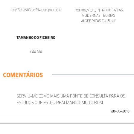
José Sebastião e Silva, grupo, corpo
TexDida_V1_I.1_ INTRODUCAO AS
MODERNAS TEORIAS
ALGEBRICAS Cap 5.pdf
TAMANHO DO FICHEIRO
7.22 MB
COMENTÁRIOS
SERVIU-ME COMO MAIS UMA FONTE DE CONSULTA PARA OS
ESTUDOS QUE ESTOU REALIZANDO. MUITO BOM.
28-06-2018