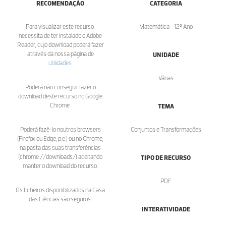
RECOMENDAÇÃO
CATEGORIA
Para visualizar este recurso,
Matemática - 12º Ano
necessita de ter instalado o Adobe
Reader, cujo download poderá fazer
através da nossa página de
UNIDADE
utilidades
.
Várias
Poderá não conseguir fazer o
download deste recurso no Google
Chrome.
TEMA
Poderá fazê-lo noutros browsers
Conjuntos e Transformações
(Firefox ou Edge, p.e.) ou no Chrome,
na pasta das suas transferências
(chrome://downloads/) aceitando
TIPO DE RECURSO
manter o download do recurso.
PDF
Os ficheiros disponibilizados na Casa
das Ciências são seguros.
INTERATIVIDADE