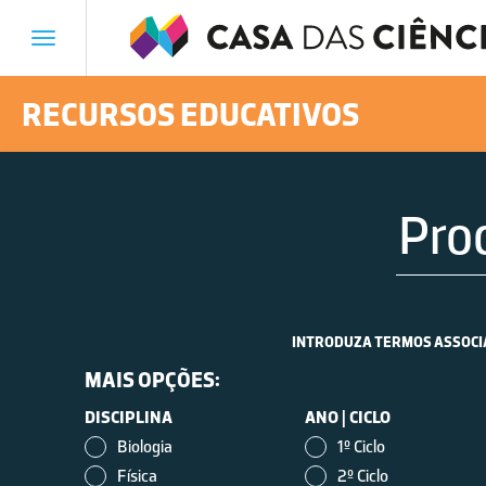
Toggle
navigation
RECURSOS EDUCATIVOS
Vestígios de derrame de
INTRODUZA TERMOS ASSOCIAD
fuelóleo
MAIS OPÇÕES:
DISCIPLINA
ANO
|
CICLO
Biologia
1º Ciclo
Física
2º Ciclo