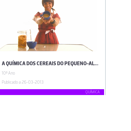
A QUÍMICA DOS CEREAIS DO PEQUENO-ALMOÇO
10º Ano
Publicado a 26-03-2013
QUÍMICA