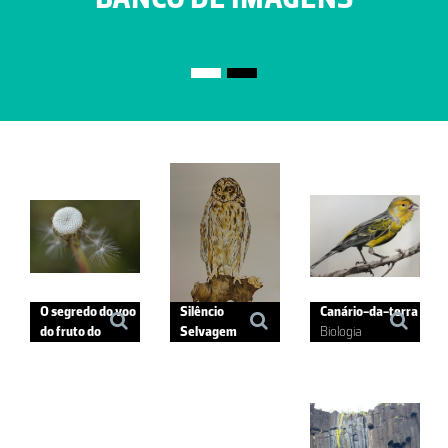
grau de dificuldade
atividades, divididas por
variável.
Estatística e Análise de
Dados (18) e
Probabilidade (12),
destinados ao 1.º ciclo.
O segredo do voo
Silêncio
Canário-da-terra
do fruto do
Selvagem
Biologia
dente-de-leão
Biologia
Biologia