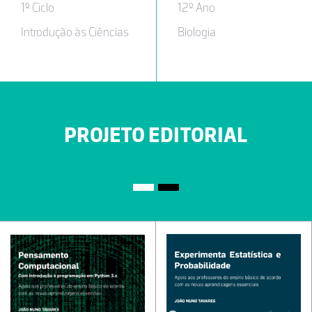
1º Ciclo
12º Ano
Introdução às Ciências
Biologia
PROJETO EDITORIAL