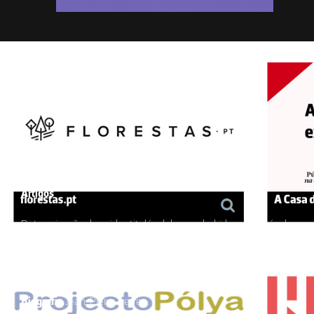
Novo Número Publicado
MARÇO A JUNHO 2026
Volume 14, número 2
Junho de 2026
Editorial
A IA e o desafio da aprendizagem real
Artigos
Determinação da acidez titulável de uma bebida sustentável:
kombucha • Eu conversei com Mendel • Estratégias
adaptativas das plantas costeiras • Curare • As poeiras ao
microscópio • Redes de Hopfield • Como a Química
Computacional ajuda a compreender a captura de CO
2
Biografia
Jean-Pierre Serre