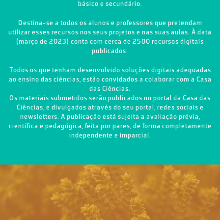
básico e secundário.
Destina-se a todos os alunos e professores que pretendam
utilizar esses recursos nos seus projetos e nas suas aulas. À data
(março de 2023) conta com cerca de 2500 recursos digitais
publicados.
Todos os que tenham desenvolvido soluções digitais adequadas
ao ensino das ciências, estão convidados a colaborar com a Casa
das Ciências.
Os materiais submetidos serão publicados no portal da Casa das
Ciências, e divulgados através do seu portal, redes sociais e
newsletters. A publicação está sujeita a avaliação prévia,
científica e pedagógica, feita por pares, de forma completamente
independente e imparcial.