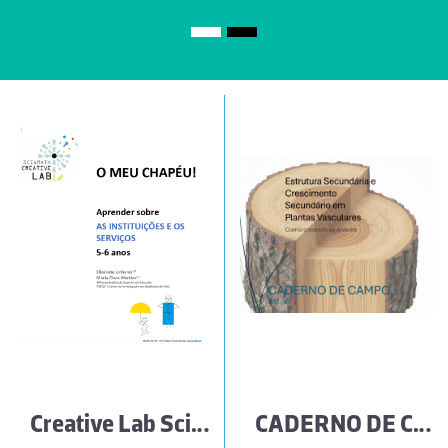
Creative Lab Sci&Math I O meu chapéu! Aprender sobre as instituições e os serviços
CADERNO DE CAMPO | Estrutura Secundária e Crescimento Secundário em Plantas Vasculares – Como crescem as árvores (Vol. VII)