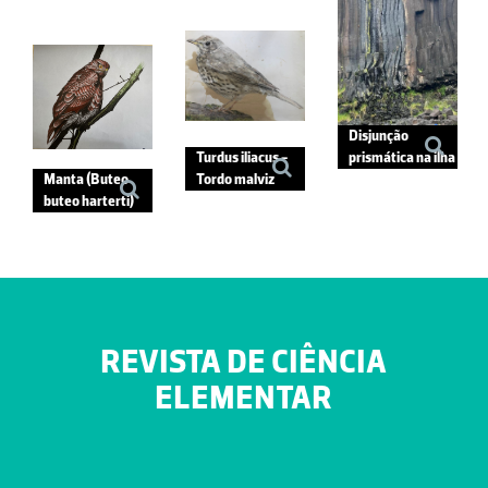
Disjunção
Turdus iliacus -
prismática na ilha
Manta (Buteo
Tordo malviz
de Santa Maria
buteo harterti)
Biologia
Geologia
Biologia
REVISTA DE CIÊNCIA
ELEMENTAR