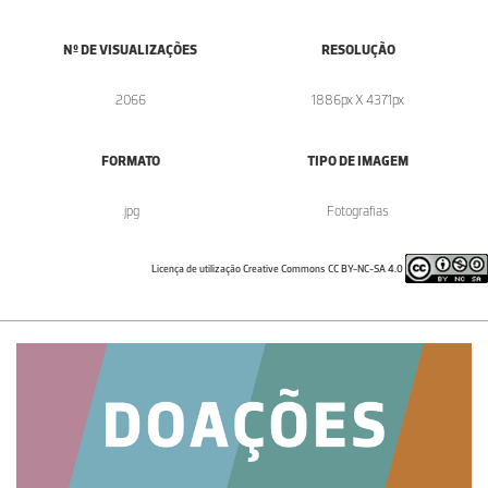
Nº DE VISUALIZAÇÕES
RESOLUÇÃO
2066
1886px X 4371px
FORMATO
TIPO DE IMAGEM
.jpg
Fotografias
Licença de utilização Creative Commons CC BY-NC-SA 4.0