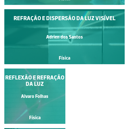
REFRAÇÃO E DISPERSÃO DA LUZ VISÍVEL
Adrien dos Santos
Física
REFLEXÃO E REFRAÇÃO
IRIS
DA LUZ
Alvaro Folhas
Alvaro Folhas
Física
Física