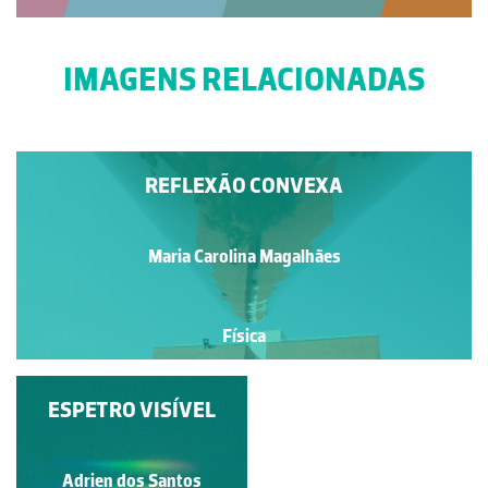
IMAGENS RELACIONADAS
REFLEXÃO CONVEXA
Maria Carolina Magalhães
Física
ARMADILHAS DE LUZ
ESPETRO VISÍVEL
Adrien dos Santos
Alvaro Folhas