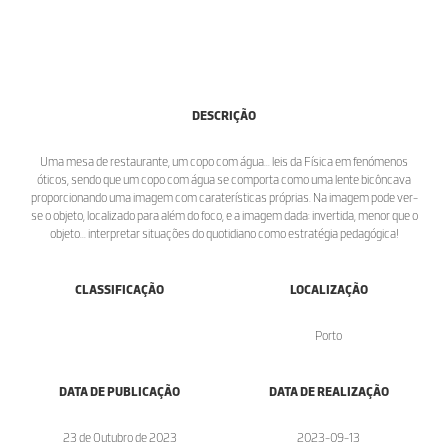
DESCRIÇÃO
Uma mesa de restaurante, um copo com água... leis da Física em fenómenos
óticos, sendo que um copo com água se comporta como uma lente bicôncava
proporcionando uma imagem com caraterísticas próprias. Na imagem pode ver-
se o objeto, localizado para além do foco, e a imagem dada: invertida, menor que o
objeto... interpretar situações do quotidiano como estratégia pedagógica!
CLASSIFICAÇÃO
LOCALIZAÇÃO
Porto
DATA DE PUBLICAÇÃO
DATA DE REALIZAÇÃO
23 de Outubro de 2023
2023-09-13