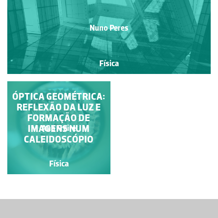
Nuno Peres
Física
ÓPTICA GEOMÉTRICA:
ARCO-ÍRIS DUPLO
REFLEXÃO DA LUZ E
FORMAÇÃO DE
IMAGENS NUM
Pedro Sarreira
Ana Freire
CALEIDOSCÓPIO
Física
Física