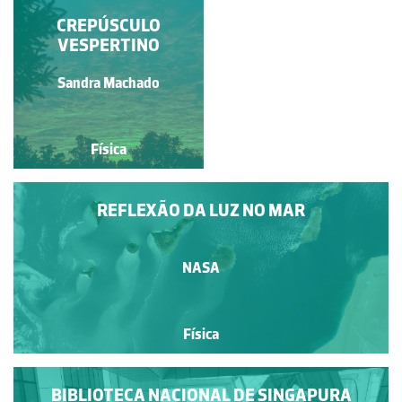
GLÓRIA NA SOMBRA
CREPÚSCULO
DE UM AVIÃO
VESPERTINO
Nelson Alves Correia
Sandra Machado
Física
Física
REFLEXÃO DA LUZ NO MAR
NASA
Física
BIBLIOTECA NACIONAL DE SINGAPURA