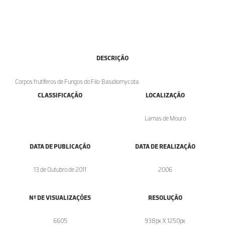
DESCRIÇÃO
Corpos frutíferos de Fungos do Filo: Basidiomycota.
CLASSIFICAÇÃO
LOCALIZAÇÃO
Lamas de Mouro
DATA DE PUBLICAÇÃO
DATA DE REALIZAÇÃO
13 de Outubro de 2011
2006
Nº DE VISUALIZAÇÕES
RESOLUÇÃO
6605
938px X 1250px