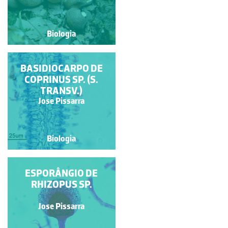
Biologia
Biologia
BASIDIOCARPO DE
BASIDIOCARPO DE
COPRINUS SP. (S.
COPRINUS SP.
TRANSV.)
Jose Pissarra
Jose Pissarra
Biologia
Biologia
ESPORÂNGIO DE
MICÉLIO DE
RHIZOPUS SP.
RHIZOPUS SP.
Jose Pissarra
Jose Pissarra