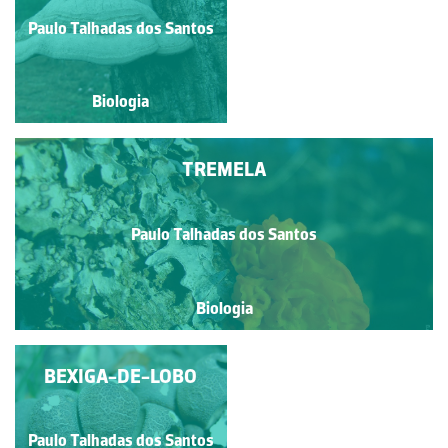
Paulo Talhadas dos Santos
Alexandra Nobre
Biologia
Biologia
TREMELA
Paulo Talhadas dos Santos
Biologia
COPRINO-BARBUDO
BEXIGA-DE-LOBO
Paulo Talhadas dos Santos
Paulo Talhadas dos Santos