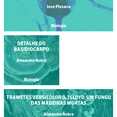
Jose Pissarra
Biologia
MATA-MOSCAS
DETALHE DO
BASIDIOCARPO
Paulo Talhadas dos Santos
Alexandra Nobre
Biologia
Biologia
TRAMETES VERSICOLOR (L.) LLOYD, UM FUNGO
DAS MADEIRAS MORTAS
Alexandra Nobre