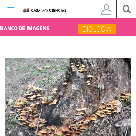
Toggle
navigation
BIOLOGIA
BANCO DE IMAGENS