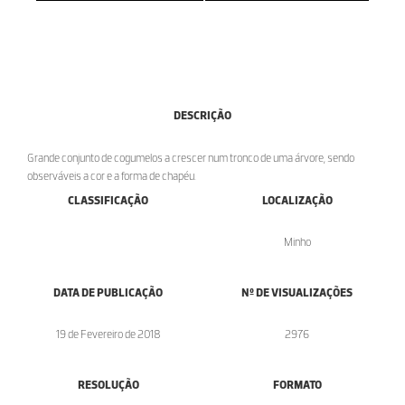
DESCRIÇÃO
Grande conjunto de cogumelos a crescer num tronco de uma árvore, sendo
observáveis a cor e a forma de chapéu.
CLASSIFICAÇÃO
LOCALIZAÇÃO
Minho
DATA DE PUBLICAÇÃO
Nº DE VISUALIZAÇÕES
19 de Fevereiro de 2018
2976
RESOLUÇÃO
FORMATO