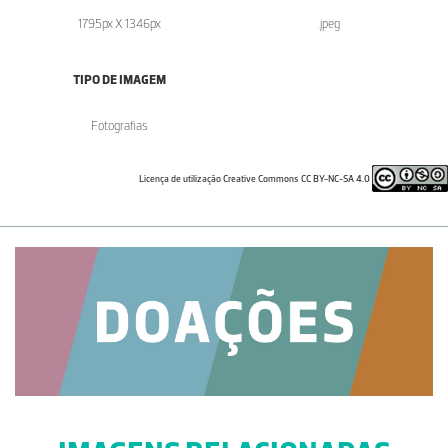
1795px X 1346px
.jpeg
TIPO DE IMAGEM
Fotografias
Licença de utilização Creative Commons CC BY-NC-SA 4.0