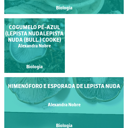
Biologia
ESTRELA-DA-TERRA
COGUMELO PÉ-AZUL
(LEPISTA NUDALEPISTA
NUDA (BULL.) COOKE)
Alexandra Nobre
Alexandra Nobre
Biologia
Biologia
HIMENÓFORO E ESPORADA DE LEPISTA NUDA
Alexandra Nobre
Biologia