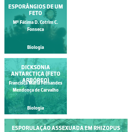
SOROS DO POLIPÓDIO
ESPORÂNGIOS DE UM
FETO
Carla Maria Fonseca
Mº Fátima D. Cotrim C.
Gouveia
Fonseca
Biologia
Biologia
SOROS EM FOLHA DE
DICKSONIA
ANTARCTICA (FETO
PTERIDÓFITA
ARBÓREO)
Francisca Maria Fernandes
Manuela Lopes
Mendonça de Carvalho
Biologia
Biologia
ESPORULAÇÃO ASSEXUADA EM RHIZOPUS