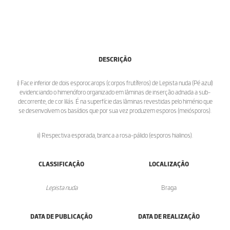
DESCRIÇÃO
i) Face inferior de dois esporocarops (corpos frutíferos) de Lepista nuda (Pé azul)
evidenciando o himenóforo organizado em lâminas de inserção adnada a sub-
decorrente, de cor lilás. É na superfície das lâminas revestidas pelo himénio que
se desenvolvem os basídios que por sua vez produzem esporos (meiósporos).
ii) Respectiva esporada, branca a rosa-pálido (esporos hialinos).
CLASSIFICAÇÃO
LOCALIZAÇÃO
Lepista nuda
Braga
DATA DE PUBLICAÇÃO
DATA DE REALIZAÇÃO