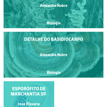
Alexandra Nobre
Biologia
DETALHE DO BASIDIOCARPO
Alexandra Nobre
Biologia
ESPORÓFITO DE
HYPHOLOMA
FASCICULARE (HUDS.)
MARCHANTIA SP.
P. KUMM. A CRESCER
NUM TRONCO
Alexandra Nobre
Jose Pissarra