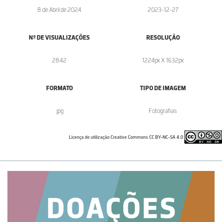
8 de Abril de 2024
2023-12-27
Nº DE VISUALIZAÇÕES
RESOLUÇÃO
2842
1224px X 1632px
FORMATO
TIPO DE IMAGEM
.jpg
Fotografias
Licença de utilização Creative Commons CC BY-NC-SA 4.0