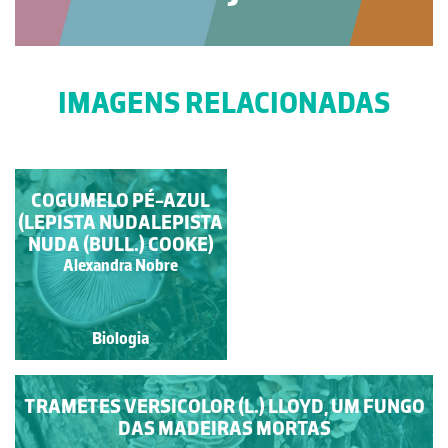
IMAGENS RELACIONADAS
ESTRELA-DA-TERRA
COGUMELO PÉ-AZUL
(LEPISTA NUDALEPISTA
NUDA (BULL.) COOKE)
Alexandra Nobre
Alexandra Nobre
Biologia
Biologia
TRAMETES VERSICOLOR (L.) LLOYD, UM FUNGO
DAS MADEIRAS MORTAS