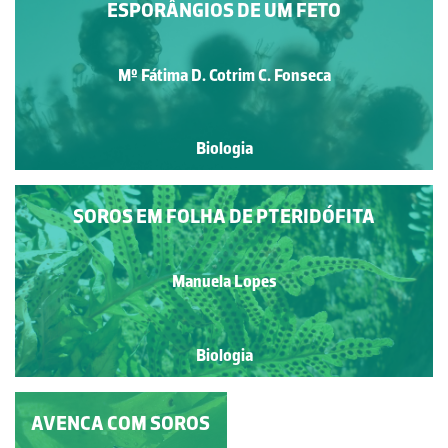
ESPORÂNGIOS DE UM FETO
Mº Fátima D. Cotrim C. Fonseca
Biologia
SOROS EM FOLHA DE PTERIDÓFITA
Manuela Lopes
Biologia
AVENCA COM SOROS
ESPORULAÇÃO
ASSEXUADA EM