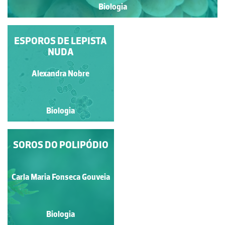
Biologia
ESPOROS DE LEPISTA
HIMENÓFORO E
ESPORADA DE
NUDA
LEPISTA NUDA
Alexandra Nobre
Alexandra Nobre
Biologia
Biologia
SOROS DO POLIPÓDIO
ESPORÓFITO DE
MARCHANTIA SP.
Carla Maria Fonseca Gouveia
Jose Pissarra
Biologia
Biologia