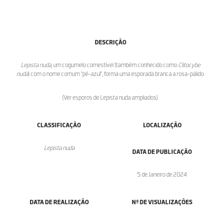
DESCRIÇÃO
Lepista nuda
, um cogumelo comestível (também conhecido como
Clitocybe
nuda
) com o nome comum “pé-azul”, forma uma
esporada branca a rosa-pálido.
(Ver esporos de Lepista nuda ampliados).
CLASSIFICAÇÃO
LOCALIZAÇÃO
Lepista nuda
DATA DE PUBLICAÇÃO
5 de Janeiro de 2024
DATA DE REALIZAÇÃO
Nº DE VISUALIZAÇÕES