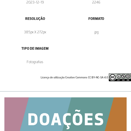
2023-12-19
2246
RESOLUÇÃO
FORMATO
385px X 272px
.jpg
TIPO DE IMAGEM
Fotografias
Licença de utilização Creative Commons CC BY-NC-SA 4.0