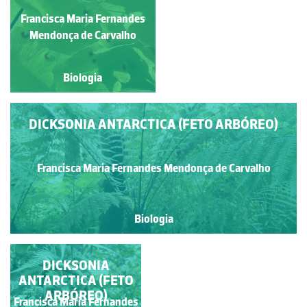
RHIZOPUS
Francisca Maria Fernandes
Maria Helena Alves
Mendonça de Carvalho
Biologia
Biologia
DICKSONIA ANTARCTICA (FETO ARBÓREO)
Francisca Maria Fernandes Mendonça de Carvalho
Biologia
DICKSONIA
ANTARCTICA (FETO
ARBÓREO)
Francisca Maria Fernandes