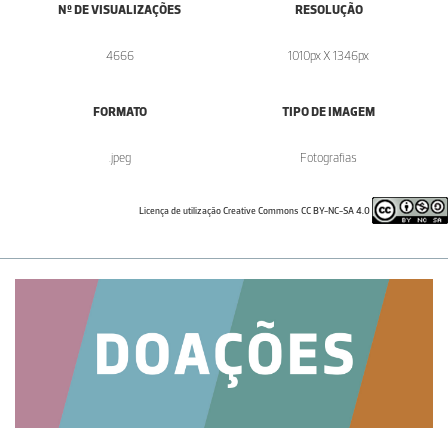
Nº DE VISUALIZAÇÕES
RESOLUÇÃO
4666
1010px X 1346px
FORMATO
TIPO DE IMAGEM
.jpeg
Fotografias
Licença de utilização Creative Commons CC BY-NC-SA 4.0