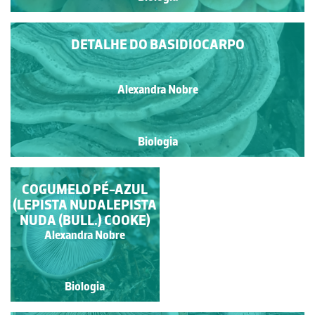
DETALHE DO BASIDIOCARPO
Alexandra Nobre
Biologia
ESTRELA-DA-TERRA
COGUMELO PÉ-AZUL
(LEPISTA NUDALEPISTA
NUDA (BULL.) COOKE)
Alexandra Nobre
Alexandra Nobre
Biologia
Biologia