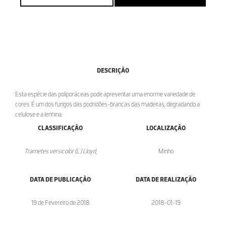
DESCRIÇÃO
Esta espécie das poliporáceas pode apresentar uma enorme variedade de
cores. É um dos fungos das podridões-brancas das madeiras, degradando a
celulose e a lenhina.
CLASSIFICAÇÃO
LOCALIZAÇÃO
Trametes versicolor (L.) Lloyd,
Minho
DATA DE PUBLICAÇÃO
DATA DE REALIZAÇÃO
19 de Fevereiro de 2018
2018-01-19