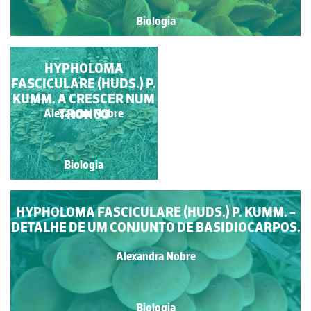
Biologia
DETALHE DO
HYPHOLOMA
FASCICULARE (HUDS.) P.
BASIDIOCARPO
KUMM. A CRESCER NUM
TRONCO
Alexandra Nobre
Alexandra Nobre
Biologia
Biologia
HYPHOLOMA FASCICULARE (HUDS.) P. KUMM. -
DETALHE DE UM CONJUNTO DE BASIDIOCARPOS.
Alexandra Nobre
Biologia