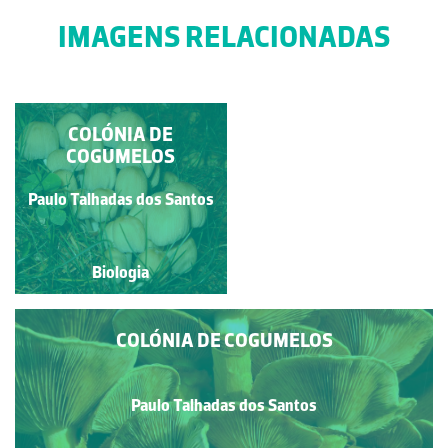
IMAGENS RELACIONADAS
MATA-MOSCAS
COLÓNIA DE
COGUMELOS
Paulo Talhadas dos Santos
Paulo Talhadas dos Santos
Biologia
Biologia
COLÓNIA DE COGUMELOS
Paulo Talhadas dos Santos