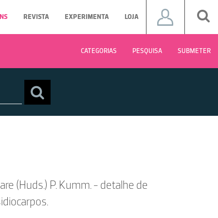
NS
REVISTA
EXPERIMENTA
LOJA
CATEGORIAS
PESQUISA
SUBMETER
are (Huds.) P. Kumm. - detalhe de
idiocarpos.