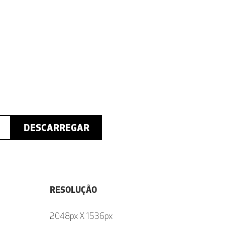
DESCARREGAR
RESOLUÇÃO
2048px X 1536px