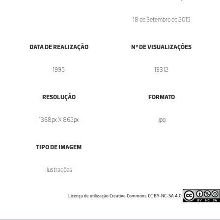
18 de Setembro de 2015
DATA DE REALIZAÇÃO
Nº DE VISUALIZAÇÕES
1995
13312
RESOLUÇÃO
FORMATO
1368px X 862px
.jpg
TIPO DE IMAGEM
Ilustrações
Licença de utilização Creative Commons CC BY-NC-SA 4.0