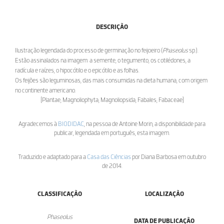
DESCRIÇÃO
Ilustração legendada do processo de germinação no feijoeiro (
Phaseolus
sp.).
Estão assinalados na imagem: a semente, o tegumento, os cotilédones, a
radícula e raízes, o hipocótilo e o epicótilo e as folhas.
Os feijões são leguminosas, das mais consumidas na dieta humana, com origem
no continente americano.
[Plantae; Magnoliophyta; Magnoliopsida; Fabales; Fabaceae]
Agradecemos à
BIODIDAC
, na pessoa de Antoine Morin, a disponibilidade para
publicar, legendada em português, esta imagem.
Traduzido e adaptado para a
Casa das Ciências
por Diana Barbosa em outubro
de 2014.
CLASSIFICAÇÃO
LOCALIZAÇÃO
Phaseolus
DATA DE PUBLICAÇÃO