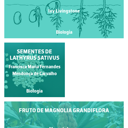
Ivy Livingstone
Biologia
UM SUBSTRATO
SEMENTES DE
TÍPICO PARA FETOS
LATHYRUS SATIVUS
Francisco António Fidalgo
Francisca Maria Fernandes
Mendonça de Carvalho
Félix Dias
Biologia
Biologia
FRUTO DE MAGNOLIA GRANDIFLORA