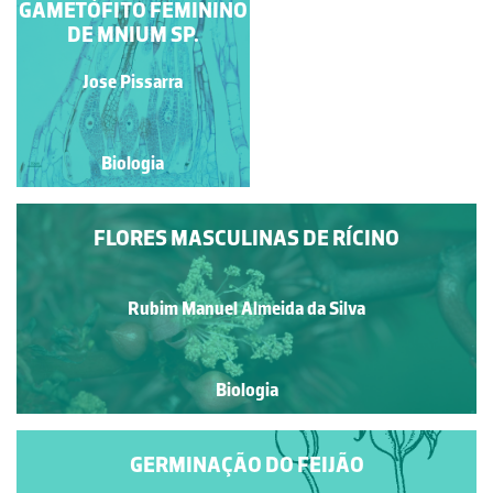
GAMETÓFITO FEMININO
ANTERÍDIOS DE
POLYTRICHUM SP.
DE MNIUM SP.
Jose Pissarra
Jose Pissarra
Biologia
Biologia
FLORES MASCULINAS DE RÍCINO
Rubim Manuel Almeida da Silva
Biologia
GERMINAÇÃO DO FEIJÃO