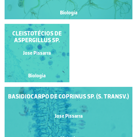
Biologia
GERMINAÇÃO DO
CLEISTOTÉCIOS DE
MILHO (ZEA MAYS L.)
ASPERGILLUS SP.
Cláudia Meirinhos
Jose Pissarra
Biologia
Biologia
BASIDIOCARPO DE COPRINUS SP. (S. TRANSV.)
Jose Pissarra