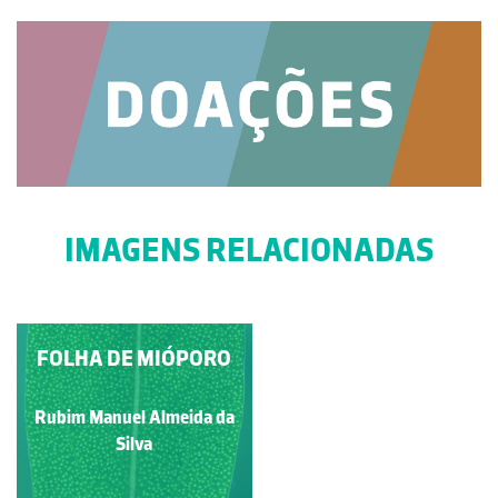
IMAGENS RELACIONADAS
INFLORESCÊNCIA DE
FOLHA DE MIÓPORO
MONOCOTILEDÓNEA
Rubim Manuel Almeida da
Rubim Manuel Almeida da
Silva
Silva