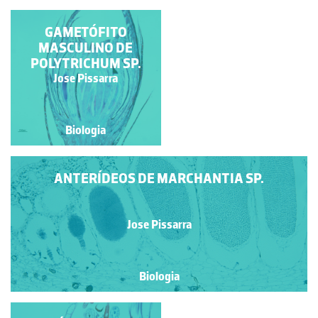
PROTALO DE
GAMETÓFITO
PTERIDÓFITA
MASCULINO DE
POLYTRICHUM SP.
Jose Pissarra
Jose Pissarra
Biologia
Biologia
ANTERÍDEOS DE MARCHANTIA SP.
Jose Pissarra
Biologia