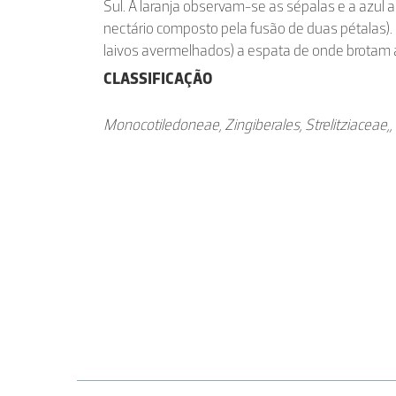
Sul. A laranja observam-se as sépalas e a azul 
nectário composto pela fusão de duas pétalas). 
laivos avermelhados) a espata de onde brotam a
CLASSIFICAÇÃO
Monocotiledoneae, Zingiberales, Strelitziaceae,, St