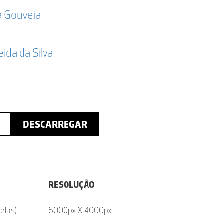
a Gouveia
da da Silva
DESCARREGAR
RESOLUÇÃO
elas)
6000px X 4000px