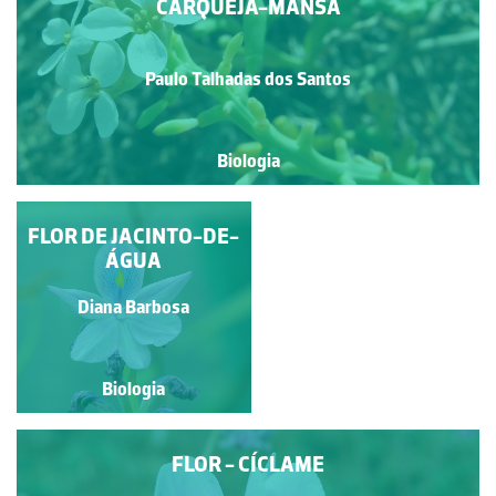
CARQUEJA-MANSA
Paulo Talhadas dos Santos
Biologia
GOIVINHO-DA-PRAIA
FLOR DE JACINTO-DE-
ÁGUA
Paulo Talhadas dos Santos
Diana Barbosa
Biologia
Biologia
FLOR - CÍCLAME