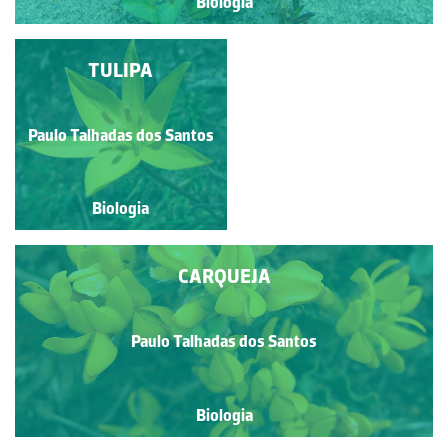
Biologia
TROMBETA-DO-
TULIPA
DIABO
Paulo Talhadas dos Santos
Paulo Talhadas dos Santos
Biologia
Biologia
CARQUEJA
Paulo Talhadas dos Santos
Biologia