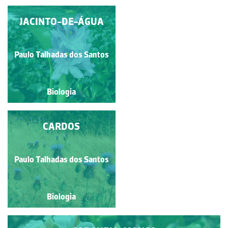
AMOR-PERFEITO
JACINTO-DE-ÁGUA
Paulo Talhadas dos Santos
Guilherme Monteiro
Biologia
Biologia
AMENDOEIRA
CARDOS
Paulo Talhadas dos Santos
Paulo Talhadas dos Santos
Biologia
Biologia