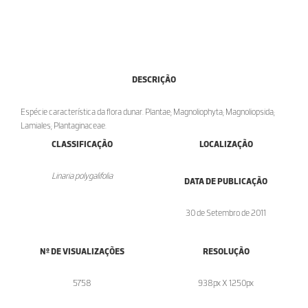
DESCRIÇÃO
Espécie característica da flora dunar. Plantae; Magnoliophyta; Magnoliopsida;
Lamiales; Plantaginaceae.
CLASSIFICAÇÃO
LOCALIZAÇÃO
Linaria polygalifolia
DATA DE PUBLICAÇÃO
30 de Setembro de 2011
Nº DE VISUALIZAÇÕES
RESOLUÇÃO
5758
938px X 1250px