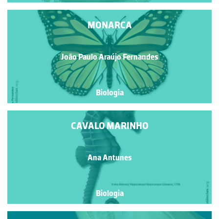
MONARCA
João Paulo Araújo Fernandes
Biologia
CAVALO MARINHO
Ana Antunes
Biologia