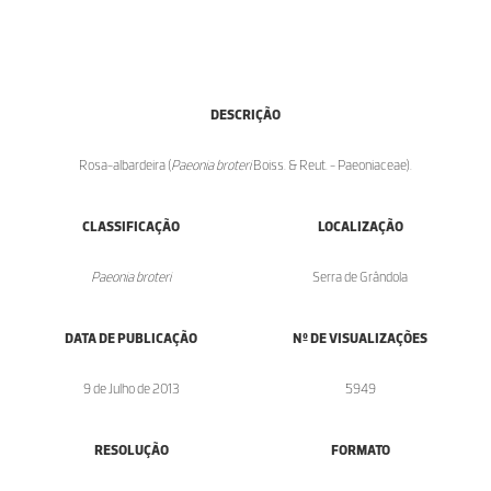
DESCRIÇÃO
Rosa-albardeira (
Paeonia broteri
Boiss. & Reut. - Paeoniaceae).
CLASSIFICAÇÃO
LOCALIZAÇÃO
Paeonia broteri
Serra de Grândola
DATA DE PUBLICAÇÃO
Nº DE VISUALIZAÇÕES
9 de Julho de 2013
5949
RESOLUÇÃO
FORMATO