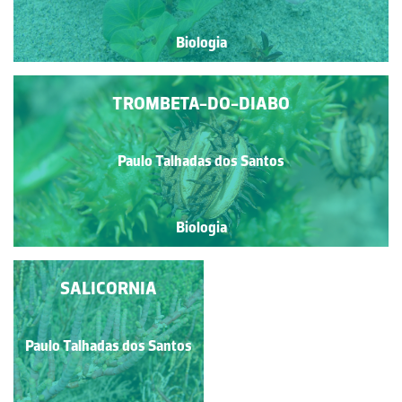
Biologia
TROMBETA-DO-DIABO
Paulo Talhadas dos Santos
Biologia
CARQUEJA
SALICORNIA
Paulo Talhadas dos Santos
Paulo Talhadas dos Santos