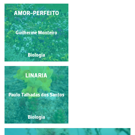
ABRÓTEA-BRANCA
AMOR-PERFEITO
Paulo Talhadas dos Santos
Guilherme Monteiro
Biologia
Biologia
JACINTO-DE-ÁGUA
LINARIA
Paulo Talhadas dos Santos
Paulo Talhadas dos Santos
Biologia
Biologia