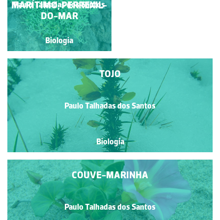
MARÍTIMO; PERREXIL-
Paulo Talhadas dos Santos
Silva
DO-MAR
Biologia
Biologia
TOJO
Paulo Talhadas dos Santos
Biologia
COUVE-MARINHA
Paulo Talhadas dos Santos