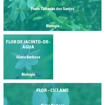
Paulo Talhadas dos Santos
Biologia
GOIVINHO-DA-PRAIA
FLOR DE JACINTO-DE-
ÁGUA
Paulo Talhadas dos Santos
Diana Barbosa
Biologia
Biologia
FLOR - CÍCLAME