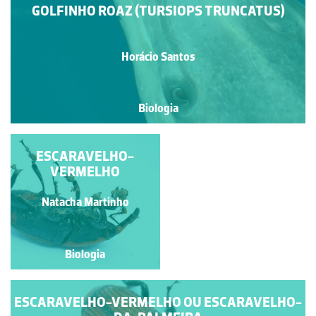
GOLFINHO ROAZ (TURSIOPS TRUNCATUS)
Horácio Santos
Biologia
PEIXE-VOADOR
ESCARAVELHO-
VERMELHO
Natacha Martinho
Ana Antunes
Biologia
Biologia
ESCARAVELHO-VERMELHO OU ESCARAVELHO-