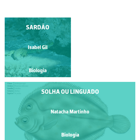
PALOMENA PRASINA
SARDÃO
Manuela Lopes
Isabel Gil
Biologia
Biologia
SOLHA OU LINGUADO
Natacha Martinho
Biologia