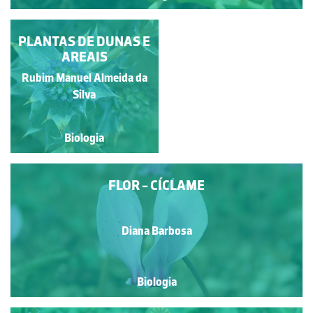
GOIVINHO-DA-PRAIA
PLANTAS DE DUNAS E
AREAIS
Rubim Manuel Almeida da
Paulo Talhadas dos Santos
Silva
Biologia
Biologia
FLOR - CÍCLAME
Diana Barbosa
Biologia