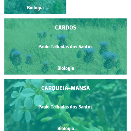
Biologia
Biologia
CARDOS
Paulo Talhadas dos Santos
Biologia
CARQUEJA-MANSA
Paulo Talhadas dos Santos
Biologia