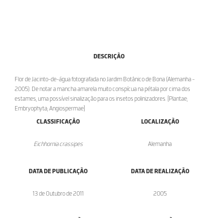
DESCRIÇÃO
Flor de Jacinto-de-água fotografada no Jardim Botânico de Bona (Alemanha -
2005). De notar a mancha amarela muito conspícua na pétala por cima dos
estames, uma possível sinalização para os insetos polinizadores. [Plantae;
Embryophyta; Angiospermae]
CLASSIFICAÇÃO
LOCALIZAÇÃO
Eichhornia crassipes
Alemanha
DATA DE PUBLICAÇÃO
DATA DE REALIZAÇÃO
13 de Outubro de 2011
2005