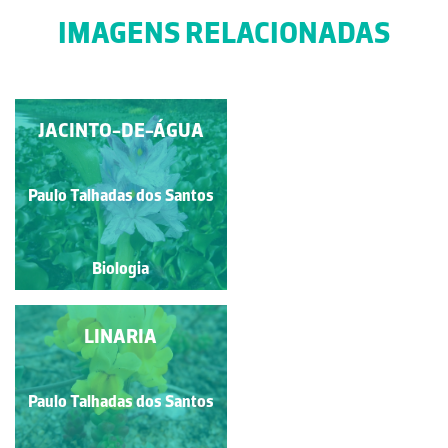
IMAGENS RELACIONADAS
AMOR-PERFEITO
JACINTO-DE-ÁGUA
Paulo Talhadas dos Santos
Guilherme Monteiro
Biologia
Biologia
AMENDOEIRA
LINARIA
Paulo Talhadas dos Santos
Paulo Talhadas dos Santos