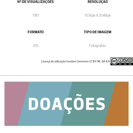
Nº DE VISUALIZAÇÕES
RESOLUÇÃO
7181
1536px X 2048px
FORMATO
TIPO DE IMAGEM
.JPG
Fotografias
Licença de utilização Creative Commons CC BY-NC-SA 4.0