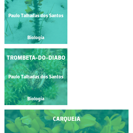
MAR; FUNCHO-
MARINHO; FUNCHO-
MARÍTIMO;
Paulo Talhadas dos Santos
Paulo Talhadas dos Santos
PERREXIL-DO-MAR
Biologia
Biologia
TROMBETA-DO-DIABO
COUVE-MARINHA
Paulo Talhadas dos Santos
Paulo Talhadas dos Santos
Biologia
Biologia
CARQUEJA