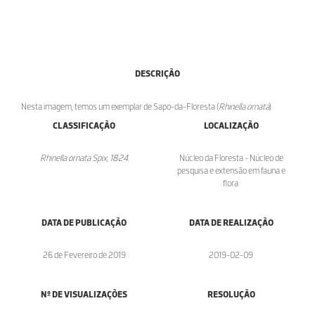
DESCRIÇÃO
Nesta imagem, temos um exemplar de Sapo-da-Floresta (
Rhinella ornata
).
CLASSIFICAÇÃO
LOCALIZAÇÃO
Rhinella ornata Spix, 1824
Núcleo da Floresta - Núcleo de
pesquisa e extensão em fauna e
flora.
DATA DE PUBLICAÇÃO
DATA DE REALIZAÇÃO
26 de Fevereiro de 2019
2019-02-09
Nº DE VISUALIZAÇÕES
RESOLUÇÃO