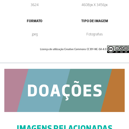
3624
4608px X 3456px
FORMATO
TIPO DE IMAGEM
.jpeg
Fotografias
Licença de utilização Creative Commons CC BY-NC-SA 4.0
IMAGENS RELACIONADAS