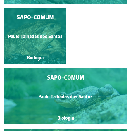
RHINELLA ORNATA
SAPO-COMUM
Natália Lavínia Andrello de
Paulo Talhadas dos Santos
Souza
Biologia
Biologia
SAPO-COMUM
Paulo Talhadas dos Santos
Biologia