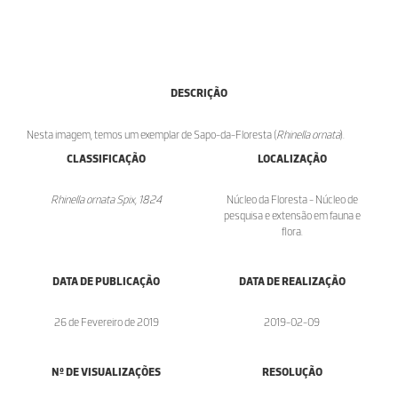
DESCRIÇÃO
Nesta imagem, temos um exemplar de Sapo-da-Floresta (
Rhinella ornata
).
CLASSIFICAÇÃO
LOCALIZAÇÃO
Rhinella ornata Spix, 1824
Núcleo da Floresta - Núcleo de
pesquisa e extensão em fauna e
flora.
DATA DE PUBLICAÇÃO
DATA DE REALIZAÇÃO
26 de Fevereiro de 2019
2019-02-09
Nº DE VISUALIZAÇÕES
RESOLUÇÃO