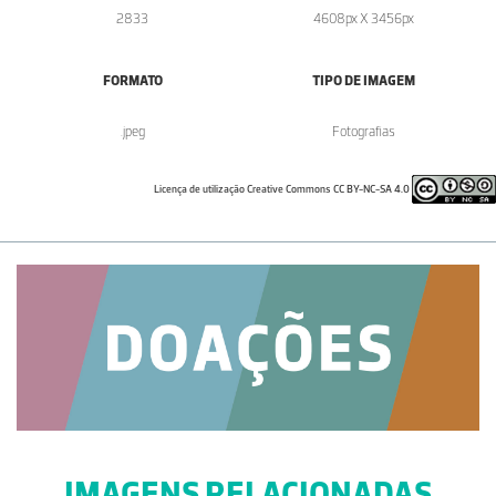
2833
4608px X 3456px
FORMATO
TIPO DE IMAGEM
.jpeg
Fotografias
Licença de utilização Creative Commons CC BY-NC-SA 4.0
IMAGENS RELACIONADAS