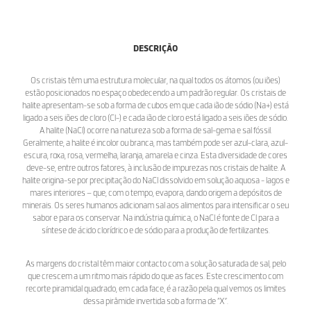
DESCRIÇÃO
Os cristais têm uma estrutura molecular, na qual todos os átomos (ou iões)
estão posicionados no espaço obedecendo a um padrão regular. Os cristais de
halite apresentam-se sob a forma de cubos em que cada ião de sódio (Na+) está
ligado a seis iões de cloro (Cl-) e cada ião de cloro está ligado a seis iões de sódio.
A halite (NaCl) ocorre na natureza sob a forma de sal-gema e sal fóssil.
Geralmente, a halite é incolor ou branca, mas também pode ser azul-clara, azul-
escura, roxa, rosa, vermelha, laranja, amarela e cinza. Esta diversidade de cores
deve-se, entre outros fatores, à inclusão de impurezas nos cristais de halite. A
halite origina-se por precipitação do NaCl dissolvido em solução aquosa - lagos e
mares interiores – que, com o tempo, evapora, dando origem a depósitos de
minerais. Os seres humanos adicionam sal aos alimentos para intensificar o seu
sabor e para os conservar. Na indústria química, o NaCl é fonte de Cl para a
síntese de ácido clorídrico e de sódio para a produção de fertilizantes.
As margens do cristal têm maior contacto com a solução saturada de sal, pelo
que crescem a um ritmo mais rápido do que as faces. Este crescimento com
recorte piramidal quadrado, em cada face, é a razão pela qual vemos os limites
dessa pirâmide invertida sob a forma de “X”.