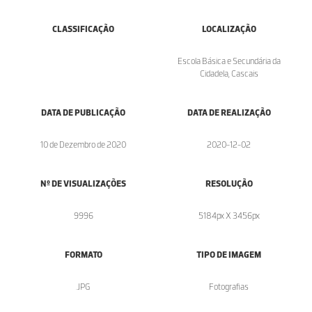
CLASSIFICAÇÃO
LOCALIZAÇÃO
Escola Básica e Secundária da
Cidadela, Cascais
DATA DE PUBLICAÇÃO
DATA DE REALIZAÇÃO
10 de Dezembro de 2020
2020-12-02
Nº DE VISUALIZAÇÕES
RESOLUÇÃO
9996
5184px X 3456px
FORMATO
TIPO DE IMAGEM
.JPG
Fotografias