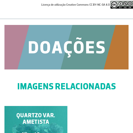
Licença de utilização Creative Commons CC BY-NC-SA 4.0
IMAGENS RELACIONADAS
QUARTZO VAR.
GRANITO
PORFIRÓIDE
AMETISTA