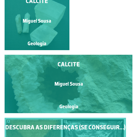
CALCITE VAR. DENTE-
CALCITE
DE-CÃO
Miguel Sousa
Miguel Sousa
Geologia
Geologia
CALCITE
Miguel Sousa
Geologia
DESCUBRA AS DIFERENÇAS (SE CONSEGUIR…)