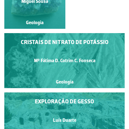
Carlos Pereira
Miguel Sousa
Geologia
Geologia
CRISTAIS DE NITRATO DE POTÁSSIO
Mº Fátima D. Cotrim C. Fonseca
Geologia
EXPLORAÇÃO DE GESSO
Luís Duarte