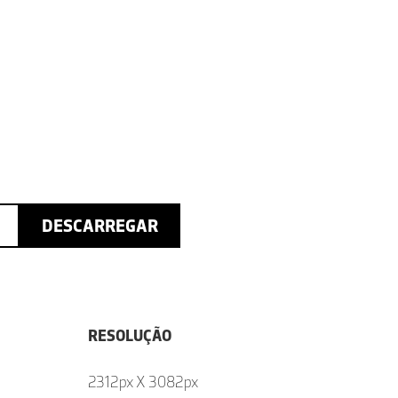
DESCARREGAR
RESOLUÇÃO
2312px X 3082px