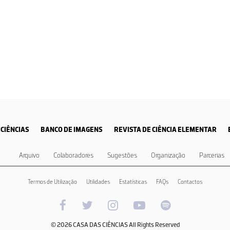
CIÊNCIAS
BANCO DE IMAGENS
REVISTA DE CIÊNCIA ELEMENTAR
Arquivo
Colaboradores
Sugestões
Organização
Parcerias
Termos de Utilização
Utilidades
Estatísticas
FAQs
Contactos
© 2026 CASA DAS CIÊNCIAS All Rights Reserved