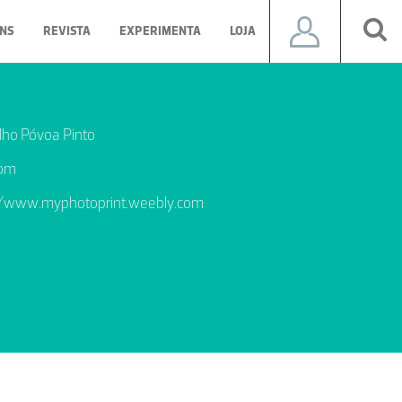
NS
REVISTA
EXPERIMENTA
LOJA
lho Póvoa Pinto
com
//www.myphotoprint.weebly.com