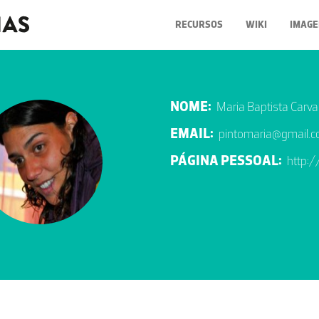
RECURSOS
WIKI
IMAGE
NOME:
Maria Baptista Carva
EMAIL:
pintomaria@gmail.
PÁGINA PESSOAL:
http: