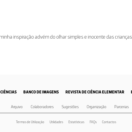
inha inspiração advém do olhar simples e inocente das crianças..
CIÊNCIAS
BANCO DE IMAGENS
REVISTA DE CIÊNCIA ELEMENTAR
Arquivo
Colaboradores
Sugestões
Organização
Parcerias
Termos de Utilização
Utilidades
Estatísticas
FAQs
Contactos