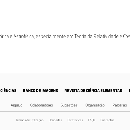
teórica e Astrofísica, especialmente em Teoria da Relatividade e C
CIÊNCIAS
BANCO DE IMAGENS
REVISTA DE CIÊNCIA ELEMENTAR
Arquivo
Colaboradores
Sugestões
Organização
Parcerias
Termos de Utilização
Utilidades
Estatísticas
FAQs
Contactos