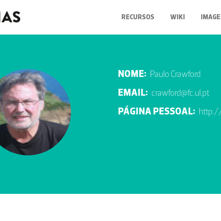
RECURSOS
WIKI
IMAGE
NOME:
Paulo Crawford
EMAIL:
crawford@fc.ul.pt
PÁGINA PESSOAL:
http:/