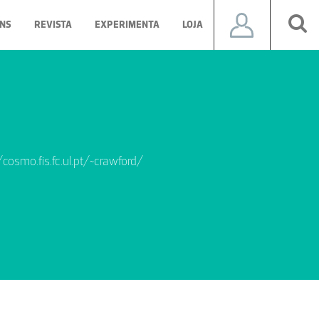
NS
REVISTA
EXPERIMENTA
LOJA
/cosmo.fis.fc.ul.pt/~crawford/