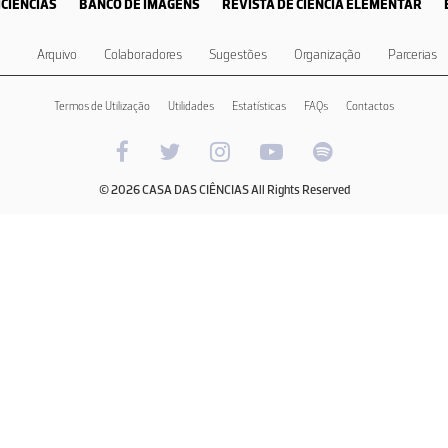
CIÊNCIAS
BANCO DE IMAGENS
REVISTA DE CIÊNCIA ELEMENTAR
Arquivo
Colaboradores
Sugestões
Organização
Parcerias
Termos de Utilização
Utilidades
Estatísticas
FAQs
Contactos
© 2026 CASA DAS CIÊNCIAS All Rights Reserved