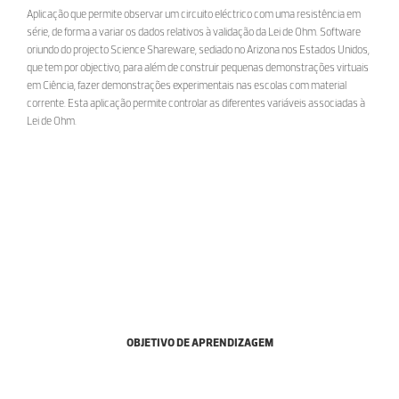
Aplicação que permite observar um circuito eléctrico com uma resistência em
série, de forma a variar os dados relativos à validação da Lei de Ohm. Software
oriundo do projecto Science Shareware, sediado no Arizona nos Estados Unidos,
que tem por objectivo, para além de construir pequenas demonstrações virtuais
em Ciência, fazer demonstrações experimentais nas escolas com material
corrente. Esta aplicação permite controlar as diferentes variáveis associadas à
Lei de Ohm.
OBJETIVO DE APRENDIZAGEM