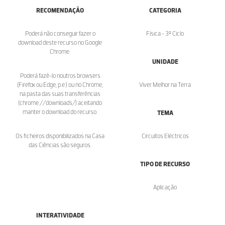
RECOMENDAÇÃO
CATEGORIA
Poderá não conseguir fazer o
Física - 3º Ciclo
download deste recurso no Google
Chrome.
UNIDADE
Poderá fazê-lo noutros browsers
(Firefox ou Edge, p.e.) ou no Chrome,
Viver Melhor na Terra
na pasta das suas transferências
(chrome://downloads/) aceitando
manter o download do recurso.
TEMA
Os ficheiros disponibilizados na Casa
Circuitos Eléctricos
das Ciências são seguros.
TIPO DE RECURSO
Aplicação
INTERATIVIDADE