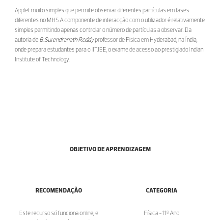
Applet muito simples que permite observar diferentes partículas em fases
diferentes no MHS.A componente de interacção com o utilizador é relativamente
simples permitindo apenas controlar o número de partículas a observar. Da
autoria de
B.Surendranath Reddy
professor de Física em Hyderabad, na Índia,
onde prepara estudantes para o IITJEE, o exame de acesso ao prestigiado Indian
Institute of Technology.
OBJETIVO DE APRENDIZAGEM
RECOMENDAÇÃO
CATEGORIA
Este recurso só funciona online, e
Física - 11º Ano