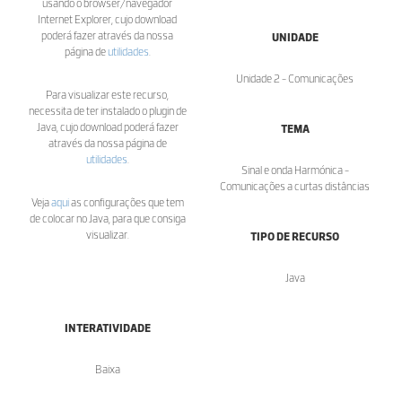
usando o browser/navegador
Internet Explorer, cujo download
poderá fazer através da nossa
UNIDADE
página de
utilidades
.
Unidade 2 - Comunicações
Para visualizar este recurso,
necessita de ter instalado o plugin de
Java, cujo download poderá fazer
TEMA
através da nossa página de
utilidades
.
Sinal e onda Harmónica -
Comunicações a curtas distâncias
Veja
aqui
as configurações que tem
de colocar no Java, para que consiga
visualizar.
TIPO DE RECURSO
Java
INTERATIVIDADE
Baixa