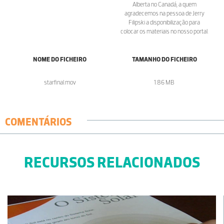
Alberta no Canadá, a quem
agradecemos na pessoa de Jerry
Filipski a disponibilização para
colocar os materiais no nosso portal.
NOME DO FICHEIRO
TAMANHO DO FICHEIRO
starfinal.mov
1.86 MB
COMENTÁRIOS
RECURSOS RELACIONADOS