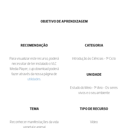
OBJETIVO DE APRENDIZAGEM
RECOMENDAÇÃO
CATEGORIA
Para visualizar este recurso, poderá
Introdução às Ciências - 1º Ciclo
necessitar de ter instalado o VLC
Media Player, cujo download poderá
fazer através da nossa página de
UNIDADE
utilidades
.
Estudo do Meio - 1º Ano - Os seres
vivos e o seu ambiente
TEMA
TIPO DE RECURSO
Reconhecer manifestações da vida
Vídeo
vegetal e animal