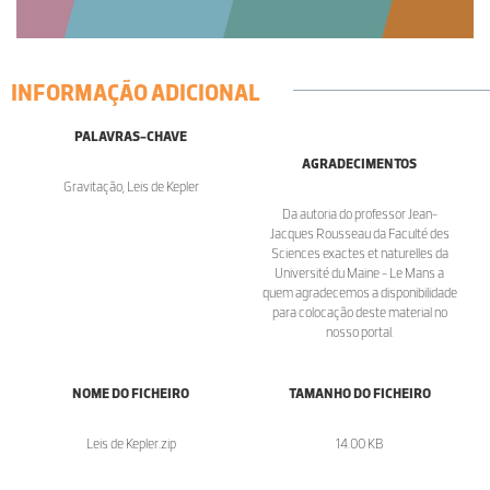
INFORMAÇÃO ADICIONAL
PALAVRAS-CHAVE
AGRADECIMENTOS
Gravitação, Leis de Kepler
Da autoria do professor Jean-
Jacques Rousseau da Faculté des
Sciences exactes et naturelles da
Université du Maine - Le Mans a
quem agradecemos a disponibilidade
para colocação deste material no
nosso portal.
NOME DO FICHEIRO
TAMANHO DO FICHEIRO
Leis de Kepler.zip
14.00 KB