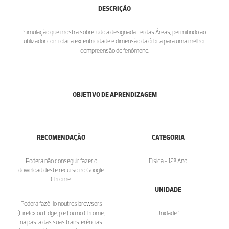
DESCRIÇÃO
Simulação que mostra sobretudo a designada Lei das Áreas, permitindo ao
utilizador controlar a excentricidade e dimensão da órbita para uma melhor
compreensão do fenómeno.
OBJETIVO DE APRENDIZAGEM
RECOMENDAÇÃO
CATEGORIA
Poderá não conseguir fazer o
Física - 12º Ano
download deste recurso no Google
Chrome.
UNIDADE
Poderá fazê-lo noutros browsers
(Firefox ou Edge, p.e.) ou no Chrome,
Unidade 1
na pasta das suas transferências