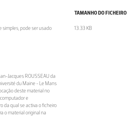
TAMANHO DO FICHEIRO
e simples, pode ser usado
13.33 KB
 Jean-Jacques ROUSSEAU da
niversité du Maine - Le Mans
ocação deste material no
u computador e
da qual se activa o ficheiro
a o material original na