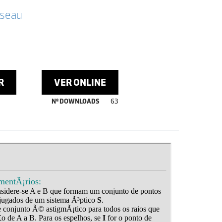
sseau
R
VER ONLINE
Nº DOWNLOADS
63