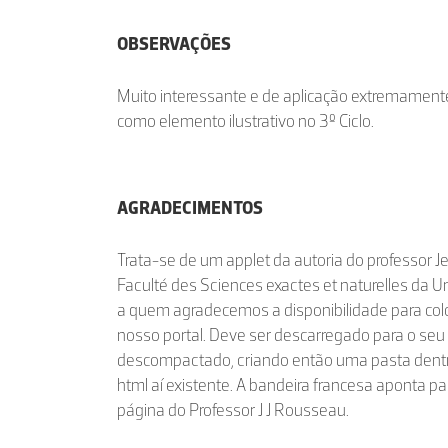
OBSERVAÇÕES
Muito interessante e de aplicação extremament
como elemento ilustrativo no 3º Ciclo.
AGRADECIMENTOS
Trata-se de um applet
da autoria do professor
Faculté des Sciences exactes et naturelles da U
a quem agradecemos a disponibilidade para col
nosso portal
. Deve ser descarregado para o se
descompactado, criando então uma pasta dentro 
html aí existente. A bandeira francesa aponta par
página do Professor J J Rousseau.