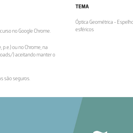
TEMA
Óptica Geométrica - Espelh
esféricos
ecurso no Google Chrome.
, p.e.) ou no Chrome, na
loads/) aceitando manter o
as são seguros.